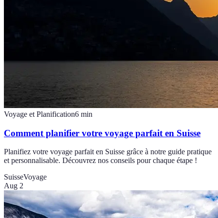
Voyage et Planification
6
min
Comment planifier votre voyage parfait en Suisse
Planifiez votre voyage parfait en Suisse grâce à notre guide pratique
et personnalisable. Découvrez nos conseils pour chaque étape !
Suisse
Voyage
Aug 2