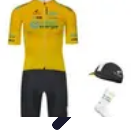
Destination Parfaite
Conseils de voyage
Conseils pratiques
Planification de
voyage
Découverte
Voyage Urbain
Destination Parfaite