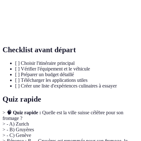
Plat traditionnel suisse à base de fromage, souvent
Fondue
partagé en groupe.
Alpes
Chaîne de montagnes emblématique abritant de
Suisses
nombreuses stations de ski.
Checklist avant départ
[ ] Choisir l'itinéraire principal
[ ] Vérifier l'équipement et le véhicule
[ ] Préparer un budget détaillé
[ ] Télécharger les applications utiles
[ ] Créer une liste d'expériences culinaires à essayer
Quiz rapide
>
🧠 Quiz rapide :
Quelle est la ville suisse célèbre pour son
fromage ?
> - A) Zurich
> - B) Gruyères
> - C) Genève
>
Réponse : B — Gruyères est renommée pour son fromage, la