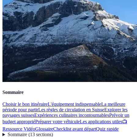
Sommaire
Choisir le bon itinéraire
L'équipement indispensable
La meilleure
période pour partir
Les règles de circulation en Suisse
Explorer les
paysages suisses
Expériences culinaires incontournables
Prévoir un
budget approprié
Préparer votre véhicule
Les applications utiles
📺
Ressource Vidéo
Glossaire
Checklist avant départ
Quiz rapide
Sommaire
(
13
sections
)