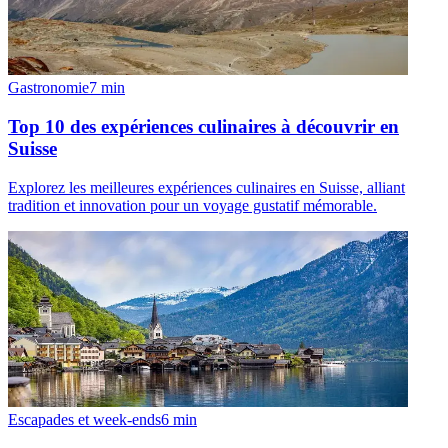
Gastronomie
7
min
Top 10 des expériences culinaires à découvrir en
Suisse
Explorez les meilleures expériences culinaires en Suisse, alliant
tradition et innovation pour un voyage gustatif mémorable.
Escapades et week-ends
6
min