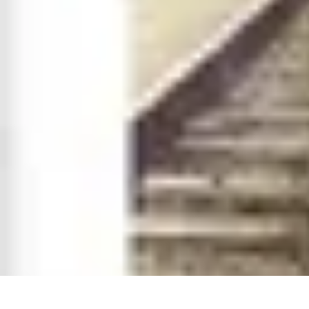
Destination Parfaite
Conseils de voyage
Conseils pratiques
Planification de voyage
Découve
Destination Parfaite