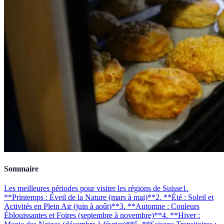
Sommaire
Les meilleures périodes pour visiter les régions de Suisse
1.
**Printemps : Éveil de la Nature (mars à mai)**
2. **Été : Soleil et
Activités en Plein Air (juin à août)**
3. **Automne : Couleurs
Éblouissantes et Foires (septembre à novembre)**
4. **Hiver :