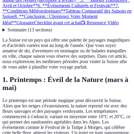
Magie des Neiges (décembre à février)**
5. **Saisons Transitoires :
Avril et Octobre**
6. **Événements Culturels et Festivals**
7.
**Conditions Météorologiques**
Tableau Comparatif des Saisons en
Suisse
8. **Conclusion : Choisissez Votre Moment
Idéal**
Glossaire
Checklist avant cet achat
📺 Ressource Vidéo
Sommaire
(
13
sections
)
La Suisse est un pays qui offre une palette de paysages magnifiques
et d'activités variées tout au long de l'année. Que vous soyez
amateur de ski, d'aventures en montagne ou de balades tranquilles
en ville, chaque saison vous réserve des surprises. Dans cet article,
nous explorerons les meilleures périodes pour visiter la Suisse afin
de vous aider à planifier votre voyage parfait.
1.
Printemps : Éveil de la Nature (mars à
mai)
Le printemps est une période magique pour découvrir la Suisse.
Alors que les neiges s'évanouissent, la nature reprend vie avec des
fleurs sauvages et des paysages verdoyants. Les températures
commencent à s'adoucir, variant en moyenne entre 10°C et 20°C, ce
qui permet des randonnées agréables dans les Alpes. Les
événements comme le Festival de la Tulipe à Morges, qui célèbre
cette belle fleur, attirent les visiteurs. Un trajet en train panoramique,