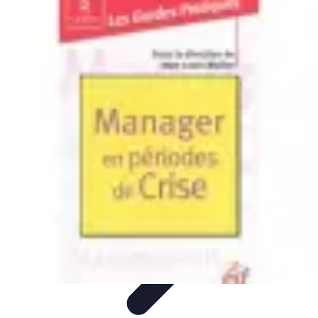
Destination Parfaite
Conseils de voyage
Conseils pratiques
Planification de
voyage
Découverte
Voyage Urbain
Destination Parfaite