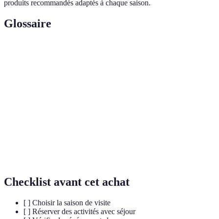
produits recommandés adaptés à chaque saison.
Glossaire
Terme
Définition
Chaîne de montagnes en Europe centrale, célèbre pour
Alpes
ses paysages.
Terrain dédié à la culture de la vigne, souvent associé à
Vignoble
la production de vin.
Événement souvent organisé pour célébrer la culture,
Festival
la musique ou la gastronomie.
Checklist avant cet achat
[ ] Choisir la saison de visite
[ ] Réserver des activités avec séjour