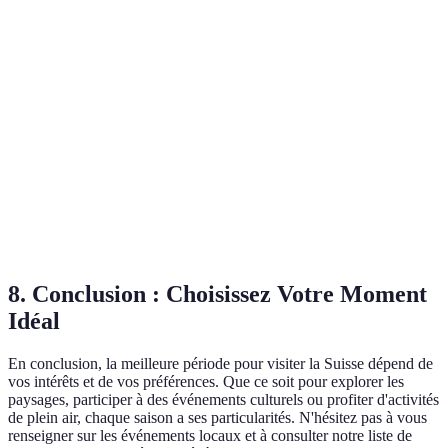
Randonnée, Festival
Printemps
10°C - 20°C
de la Tulipe
Baignade, Festivals
Été
15°C - 30°C
de musique
Visites de vignobles,
Automne
10°C - 15°C
Randonnée
Hiver
-5°C - 5°C
Ski, Marchés de Noël
8.
Conclusion : Choisissez Votre Moment
Idéal
En conclusion, la meilleure période pour visiter la Suisse dépend de
vos intérêts et de vos préférences. Que ce soit pour explorer les
paysages, participer à des événements culturels ou profiter d'activités
de plein air, chaque saison a ses particularités. N'hésitez pas à vous
renseigner sur les événements locaux et à consulter notre liste de