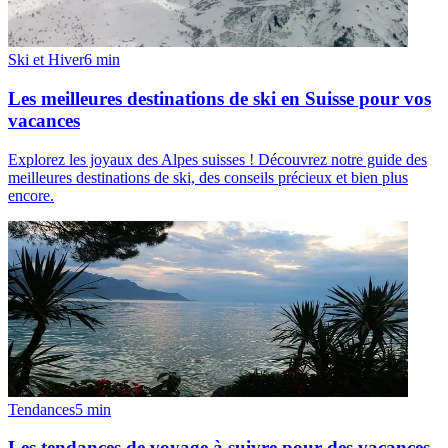
Ski et Hiver
6
min
Les meilleures destinations de ski en Suisse pour vos
vacances
Explorez les joyaux des Alpes suisses ! Découvrez notre guide des
meilleures destinations de ski, des conseils précieux et bien plus
encore.
Tendances
5
min
Les tendances de voyage à suivre pour des vacances