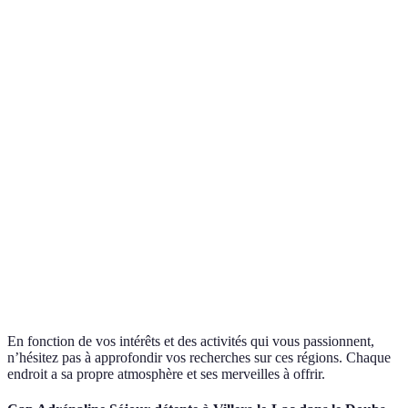
Mont Blanc,
Ski, randonnée,
Alpes
Zermatt, Aletsch
Chocol
alpinisme
Glacier
Suisse
Lac de Lucerne,
Légend
Croisières, randonnées
centrale
Tell Museum
Tell
Monts Jura,
Parc naturel de
Jura
Cyclisme, randonnée
Artisan
la Vallée de
Joux
Genève,
Suisse
Gastro
Lausanne,
Festivals, musées
romande
horlog
Montreux
En fonction de vos intérêts et des activités qui vous passionnent,
n’hésitez pas à approfondir vos recherches sur ces régions. Chaque
endroit a sa propre atmosphère et ses merveilles à offrir.