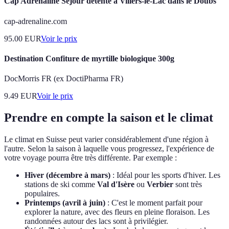
Cap Adrénaline Séjour détente à Villers-le-Lac dans le Doubs
cap-adrenaline.com
95.00
EUR
Voir le prix
Destination Confiture de myrtille biologique 300g
DocMorris FR (ex DoctiPharma FR)
9.49
EUR
Voir le prix
Prendre en compte la saison et le climat
Le climat en Suisse peut varier considérablement d'une région à
l'autre. Selon la saison à laquelle vous progressez, l'expérience de
votre voyage pourra être très différente. Par exemple :
Hiver (décembre à mars)
: Idéal pour les sports d'hiver. Les
stations de ski comme
Val d'Isère
ou
Verbier
sont très
populaires.
Printemps (avril à juin)
: C'est le moment parfait pour
explorer la nature, avec des fleurs en pleine floraison. Les
randonnées autour des lacs sont à privilégier.