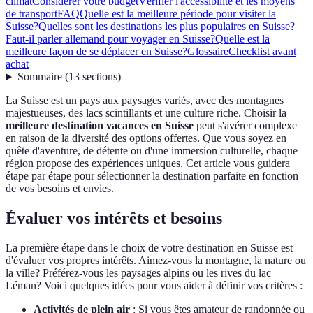
climat
Considérer votre budget
Vérifier l'accessibilité et les moyens
de transport
FAQ
Quelle est la meilleure période pour visiter la
Suisse?
Quelles sont les destinations les plus populaires en Suisse?
Faut-il parler allemand pour voyager en Suisse?
Quelle est la
meilleure façon de se déplacer en Suisse?
Glossaire
Checklist avant
achat
Sommaire
(
13
sections
)
La Suisse est un pays aux paysages variés, avec des montagnes
majestueuses, des lacs scintillants et une culture riche. Choisir la
meilleure destination vacances en Suisse
peut s'avérer complexe
en raison de la diversité des options offertes. Que vous soyez en
quête d'aventure, de détente ou d'une immersion culturelle, chaque
région propose des expériences uniques. Cet article vous guidera
étape par étape pour sélectionner la destination parfaite en fonction
de vos besoins et envies.
Évaluer vos intérêts et besoins
La première étape dans le choix de votre destination en Suisse est
d'évaluer vos propres intérêts. Aimez-vous la montagne, la nature ou
la ville? Préférez-vous les paysages alpins ou les rives du lac
Léman? Voici quelques idées pour vous aider à définir vos critères :
Activités de plein air
: Si vous êtes amateur de randonnée ou