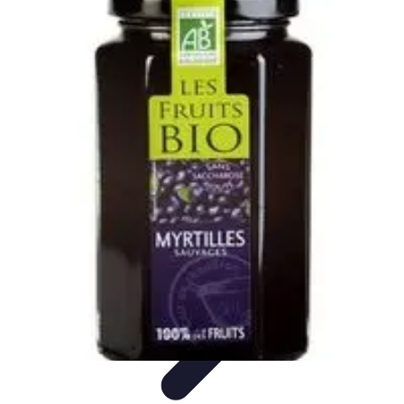
Destination Parfaite
Conseils de voyage
Conseils pratiques
Planification de
voyage
Découverte
Voyage Urbain
Destination Parfaite