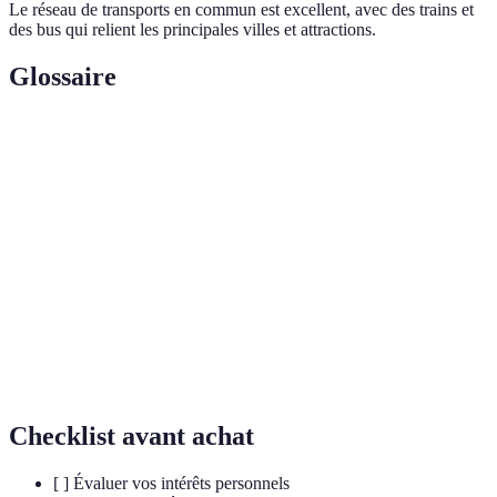
Le réseau de transports en commun est excellent, avec des trains et
des bus qui relient les principales villes et attractions.
Glossaire
Terme
Définition
Chaîne de montagnes en Europe, célèbre pour ses
Alpes
stations de ski.
Sport d'hiver consistant à glisser sur la neige à l'aide
Ski
de skis.
Transports
Système de transport qui utilise des véhicules pour
publics
transporter des passagers sur des itinéraires fixes.
Checklist avant achat
[ ] Évaluer vos intérêts personnels