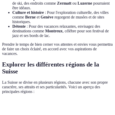
de ski, des endroits comme
Zermatt
ou
Luzerne
pourraient
être idéaux.
Culture et histoire
: Pour l'exploration culturelle, des villes
comme
Berne
et
Genève
regorgent de musées et de sites
historiques.
Détente
: Pour des vacances relaxantes, envisagez des
destinations comme
Montreux
, célèbre pour son festival de
jazz et ses bords de lac.
Prendre le temps de bien cerner vos attentes et envies vous permettra
de faire un choix éclairé, en accord avec vos aspirations de
vacances.
Explorer les différentes régions de la
Suisse
La Suisse se divise en plusieurs régions, chacune avec son propre
caractère, ses attraits et ses particularités. Voici un aperçu des
principales régions :
Région
Points d'intérêt
Activités recommandées
Spécia