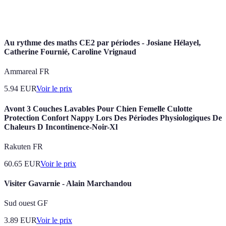
températures
5 - 15 °C
Mai
festivals
douces
Au rythme des maths CE2 par périodes - Josiane Hélayel,
Catherine Fournié, Caroline Vrignaud
Ammareal FR
5.94
EUR
Voir le prix
Avont 3 Couches Lavables Pour Chien Femelle Culotte
Protection Confort Nappy Lors Des Périodes Physiologiques De
Chaleurs D Incontinence-Noir-Xl
Rakuten FR
60.65
EUR
Voir le prix
Visiter Gavarnie - Alain Marchandou
Sud ouest GF
3.89
EUR
Voir le prix