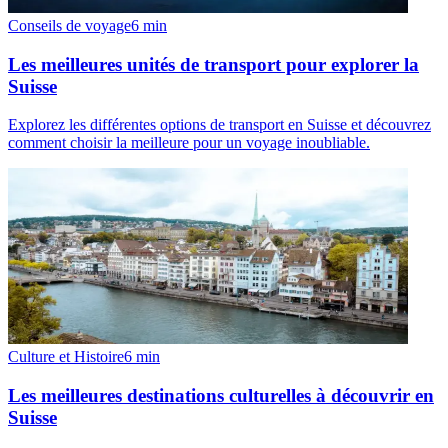
Conseils de voyage
6
min
Les meilleures unités de transport pour explorer la
Suisse
Explorez les différentes options de transport en Suisse et découvrez
comment choisir la meilleure pour un voyage inoubliable.
Culture et Histoire
6
min
Les meilleures destinations culturelles à découvrir en
Suisse