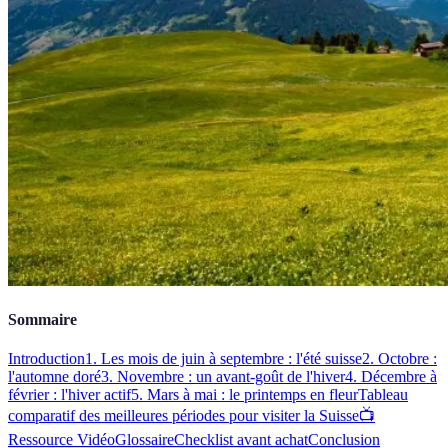
Sommaire
Introduction
1. Les mois de juin à septembre : l'été suisse
2. Octobre :
l'automne doré
3. Novembre : un avant-goût de l'hiver
4. Décembre à
février : l'hiver actif
5. Mars à mai : le printemps en fleur
Tableau
comparatif des meilleures périodes pour visiter la Suisse
📺
Ressource Vidéo
Glossaire
Checklist avant achat
Conclusion