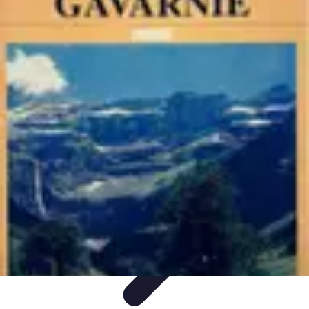
Destination Parfaite
Conseils de voyage
Conseils pratiques
Planification de
voyage
Découverte
Voyage Urbain
Destination Parfaite