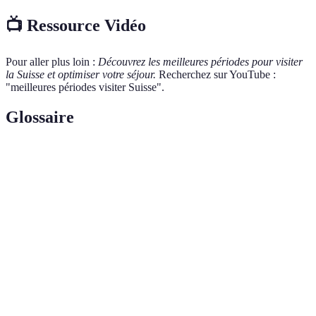
📺 Ressource Vidéo
Pour aller plus loin :
Découvrez les meilleures périodes pour visiter
la Suisse et optimiser votre séjour.
Recherchez sur YouTube :
"meilleures périodes visiter Suisse".
Glossaire
Terme
Définition
Zone de pâturage en montagne où les vaches, chèvres
Alpage
et moutons sont gardés.
Marché
Événement saisonnier, traditionnellement associé à
de Noël
l’ambiance festive de Noël.
Lac
Grand lac périphérique à la frontière entre la Suisse et
Léman
la France.