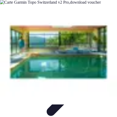
Destination Parfaite
Conseils de voyage
Conseils pratiques
Planification de
voyage
Découverte
Voyage Urbain
Destination Parfaite