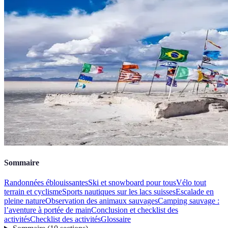
Sommaire
Randonnées éblouissantes
Ski et snowboard pour tous
Vélo tout
terrain et cyclisme
Sports nautiques sur les lacs suisses
Escalade en
pleine nature
Observation des animaux sauvages
Camping sauvage :
l’aventure à portée de main
Conclusion et checklist des
activités
Checklist des activités
Glossaire