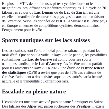
En plus du VTT, de nombreuses pistes cyclables bordent les
magnifiques lacs, offrant des itinéraires pittoresques. Un cycle de 20
kilomètres autour du
Lac Léman
ou du
Lac de Zurich
est une
excellente manière de découvrir les paysages locaux tout en faisant
de l'exercice. Selon les données de l’
UCI
, la Suisse est le 3ème pays
en Europe en termes de compétitions cyclistes, démontrant ainsi
l’engouement pour le vélo.
Sports nautiques sur les lacs suisses
Les lacs suisses sont l'endroit idéal pour se rafraîchir pendant les
mois d'été. Que ce soit la voile, le kayak ou le paddle, les possibilités
sont infinies. Le
Lac de Genève
est connu pour ses sports
nautiques, tandis que le
Lac d'Annecy
s'avère être un lieu parfait
pour les amateurs de kayak. En 2025, une étude de l’
Office fédéral
des statistiques (OFS)
a révélé que près de 75% des visiteurs de
Genève s'adonnent à des activités aquatiques, attirés par la beauté
naturelle et la tranquillité qu'offrent ces lacs.
Escalade en pleine nature
L'escalade est une autre activité passionnante à pratiquer en Suisse.
Des falaises des
Alpes
aux parois rocheuses des
Préalpes
, il existe