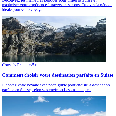
Découvrez les meilleures périodes pour visiter la Suisse et
maximiser votre expérience à travers les saisons. Trouvez la période
idéale pour votre voyage.
Conseils Pratiques
5
min
Comment choisir votre destination parfaite en Suisse
Élaborez votre voyage avec notre guide pour choisir la destination
parfaite en Suisse, selon vos envies et besoins uniques.