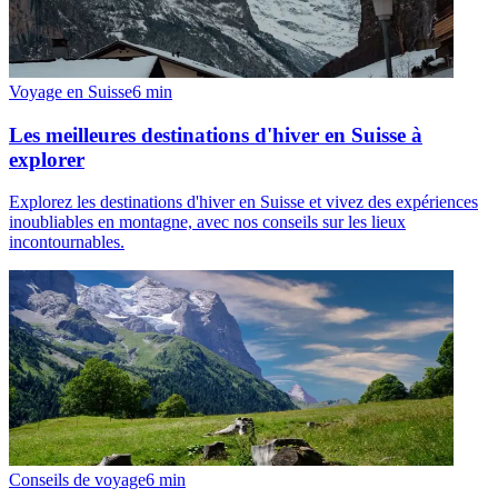
Voyage en Suisse
6
min
Les meilleures destinations d'hiver en Suisse à
explorer
Explorez les destinations d'hiver en Suisse et vivez des expériences
inoubliables en montagne, avec nos conseils sur les lieux
incontournables.
Conseils de voyage
6
min