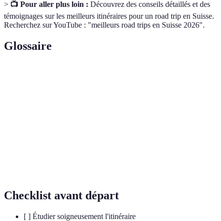
>
📺 Pour aller plus loin :
Découvrez des conseils détaillés et des
témoignages sur les meilleurs itinéraires pour un road trip en Suisse.
Recherchez sur YouTube : "meilleurs road trips en Suisse 2026".
Glossaire
Terme
Définition
Autocollant obligatoire pour l'utilisation des autoroutes
Vignette
en Suisse.
Roestis
Plat traditionnel suisse à base de pommes de terre.
Pass montagneux permettant de relier différentes
Col
vallées.
Checklist avant départ
[ ] Étudier soigneusement l'itinéraire