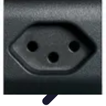
Destination Parfaite
Conseils de voyage
Conseils pratiques
Planification de
voyage
Découverte
Voyage Urbain
Destination Parfaite