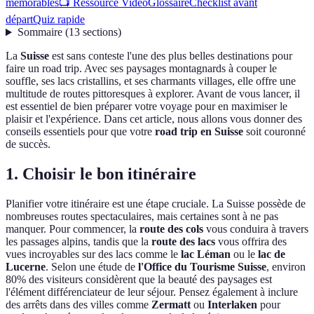
mémorables
📺 Ressource Vidéo
Glossaire
Checklist avant
départ
Quiz rapide
Sommaire
(
13
sections
)
La
Suisse
est sans conteste l'une des plus belles destinations pour
faire un road trip. Avec ses paysages montagnards à couper le
souffle, ses lacs cristallins, et ses charmants villages, elle offre une
multitude de routes pittoresques à explorer. Avant de vous lancer, il
est essentiel de bien préparer votre voyage pour en maximiser le
plaisir et l'expérience. Dans cet article, nous allons vous donner des
conseils essentiels pour que votre
road trip en Suisse
soit couronné
de succès.
1. Choisir le bon itinéraire
Planifier votre itinéraire est une étape cruciale. La Suisse possède de
nombreuses routes spectaculaires, mais certaines sont à ne pas
manquer. Pour commencer, la
route des cols
vous conduira à travers
les passages alpins, tandis que la
route des lacs
vous offrira des
vues incroyables sur des lacs comme le
lac Léman
ou le
lac de
Lucerne
. Selon une étude de
l'Office du Tourisme Suisse
, environ
80% des visiteurs considèrent que la beauté des paysages est
l'élément différenciateur de leur séjour. Pensez également à inclure
des arrêts dans des villes comme
Zermatt
ou
Interlaken
pour