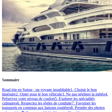
Sommaire
Road trip en Suisse : un voyage inoubliable
1. Choisir le bon
itinéraire
2. Opter pour le bon véhicule
3. Ne pas négliger la météo
4.
Préservez votre niveau de confort
5. Explorer les spécialités
culinaires
6. Respectez les règles de conduite
7. Favoriser les
transports en commun aux liaisons routières
8. Prendre des photos