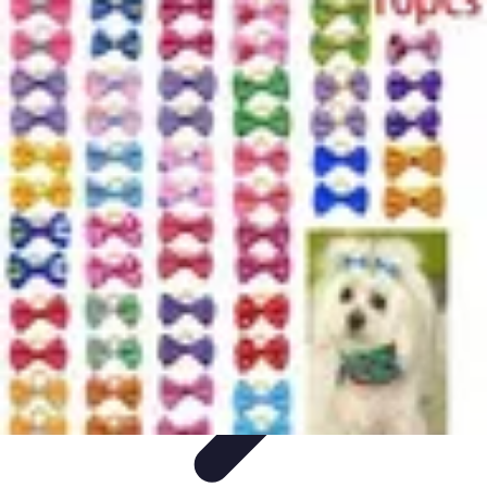
Destination Parfaite
Conseils de voyage
Conseils pratiques
Planification de
voyage
Découverte
Voyage Urbain
Destination Parfaite