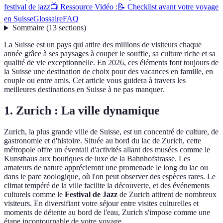
festival de jazz
📺 Ressource Vidéo :
📝 Checklist avant votre voyage
en Suisse
Glossaire
FAQ
Sommaire
(
13
sections
)
La Suisse est un pays qui attire des millions de visiteurs chaque
année grâce à ses paysages à couper le souffle, sa culture riche et sa
qualité de vie exceptionnelle. En 2026, ces éléments font toujours de
la Suisse une destination de choix pour des vacances en famille, en
couple ou entre amis. Cet article vous guidera à travers les
meilleures destinations en Suisse à ne pas manquer.
1. Zurich : La ville dynamique
Zurich, la plus grande ville de Suisse, est un concentré de culture, de
gastronomie et d'histoire. Située au bord du lac de Zurich, cette
métropole offre un éventail d'activités allant des musées comme le
Kunsthaus aux boutiques de luxe de la Bahnhofstrasse. Les
amateurs de nature apprécieront une promenade le long du lac ou
dans le parc zoologique, où l'on peut observer des espèces rares. Le
climat tempéré de la ville facilite la découverte, et des événements
culturels comme le
Festival de Jazz
de Zurich attirent de nombreux
visiteurs. En diversifiant votre séjour entre visites culturelles et
moments de détente au bord de l'eau, Zurich s'impose comme une
étape incontournable de votre voyage.