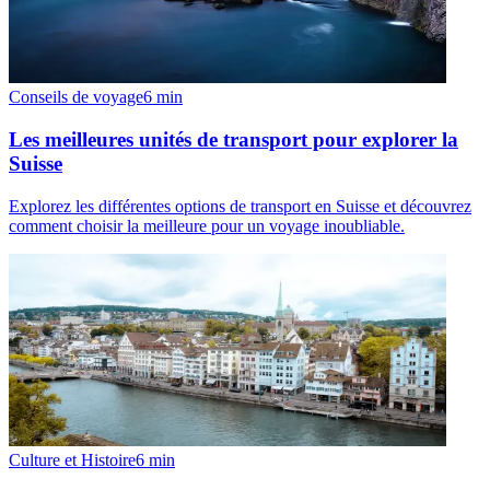
Conseils de voyage
6
min
Les meilleures unités de transport pour explorer la
Suisse
Explorez les différentes options de transport en Suisse et découvrez
comment choisir la meilleure pour un voyage inoubliable.
Culture et Histoire
6
min