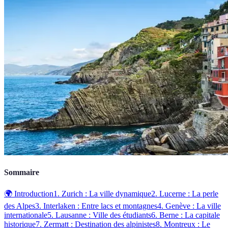
Sommaire
🌍 Introduction
1. Zurich : La ville dynamique
2. Lucerne : La perle
des Alpes
3. Interlaken : Entre lacs et montagnes
4. Genève : La ville
internationale
5. Lausanne : Ville des étudiants
6. Berne : La capitale
historique
7. Zermatt : Destination des alpinistes
8. Montreux : Le