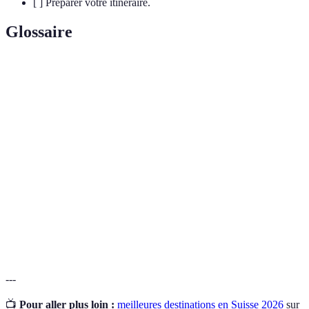
[ ] Préparer votre itinéraire.
Glossaire
Terme
Définition
Chaîne de montagnes en Europe centrale, connue pour
Alpes
ses paysages spectaculaires.
Montagne emblématique de Suisse, symbole des
Cervin
Alpes.
Organisation des Nations Unies pour l'éducation, la
UNESCO
science et la culture, qui protège le patrimoine
mondial.
---
📺
Pour aller plus loin :
meilleures destinations en Suisse 2026
sur