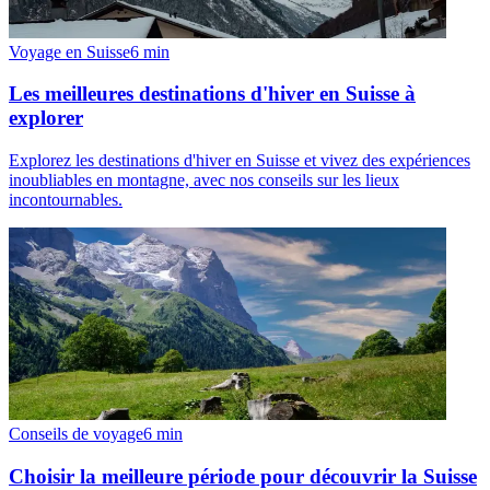
Voyage en Suisse
6
min
Les meilleures destinations d'hiver en Suisse à
explorer
Explorez les destinations d'hiver en Suisse et vivez des expériences
inoubliables en montagne, avec nos conseils sur les lieux
incontournables.
Conseils de voyage
6
min
Choisir la meilleure période pour découvrir la Suisse