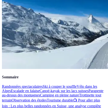
Sommaire
Randonnées spectaculaires
Ski à couper le souffle
Vélo dans les
Alpes
Escalade en falaise
Canoë-kayak sur les lacs suisses
Parapente
au-dessus des montagnes
Camping en pleine nature
Trottinette tout
terrain
Observation des étoiles
Tourisme durable
📺 Pour aller plus
loin : Les plus belles randonnées en Suisse, une analyse complète