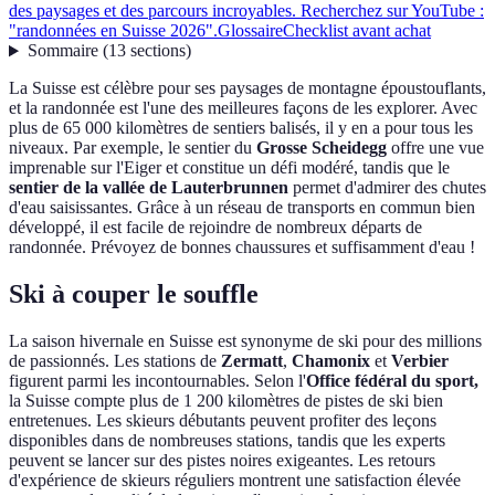
des paysages et des parcours incroyables. Recherchez sur YouTube :
"randonnées en Suisse 2026".
Glossaire
Checklist avant achat
Sommaire
(
13
sections
)
La Suisse est célèbre pour ses paysages de montagne époustouflants,
et la randonnée est l'une des meilleures façons de les explorer. Avec
plus de 65 000 kilomètres de sentiers balisés, il y en a pour tous les
niveaux. Par exemple, le sentier du
Grosse Scheidegg
offre une vue
imprenable sur l'Eiger et constitue un défi modéré, tandis que le
sentier de la vallée de Lauterbrunnen
permet d'admirer des chutes
d'eau saisissantes. Grâce à un réseau de transports en commun bien
développé, il est facile de rejoindre de nombreux départs de
randonnée. Prévoyez de bonnes chaussures et suffisamment d'eau !
Ski à couper le souffle
La saison hivernale en Suisse est synonyme de ski pour des millions
de passionnés. Les stations de
Zermatt
,
Chamonix
et
Verbier
figurent parmi les incontournables. Selon l'
Office fédéral du sport,
la Suisse compte plus de 1 200 kilomètres de pistes de ski bien
entretenues. Les skieurs débutants peuvent profiter des leçons
disponibles dans de nombreuses stations, tandis que les experts
peuvent se lancer sur des pistes noires exigeantes. Les retours
d'expérience de skieurs réguliers montrent une satisfaction élevée