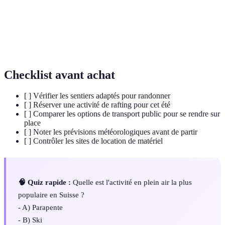
Activité de vol libre, consistant à descendre d'une
Parapente
hauteur avec une voile.
Tourisme
Forme de tourisme respeçant l'environnement et les
durable
cultures locales.
Checklist avant achat
[ ] Vérifier les sentiers adaptés pour randonner
[ ] Réserver une activité de rafting pour cet été
[ ] Comparer les options de transport public pour se rendre sur
place
[ ] Noter les prévisions météorologiques avant de partir
[ ] Contrôler les sites de location de matériel
🧠 Quiz rapide :
Quelle est l'activité en plein air la plus
populaire en Suisse ?
- A) Parapente
- B) Ski