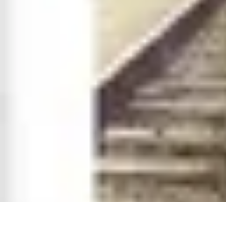
Destination Parfaite
Conseils de voyage
Conseils pratiques
Planification de voyage
Découve
Destination Parfaite