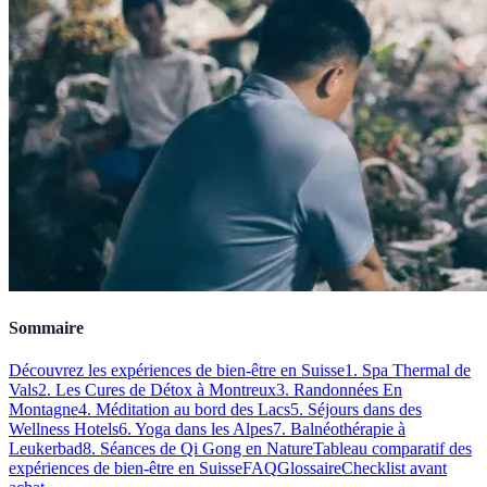
Sommaire
Découvrez les expériences de bien-être en Suisse
1. Spa Thermal de
Vals
2. Les Cures de Détox à Montreux
3. Randonnées En
Montagne
4. Méditation au bord des Lacs
5. Séjours dans des
Wellness Hotels
6. Yoga dans les Alpes
7. Balnéothérapie à
Leukerbad
8. Séances de Qi Gong en Nature
Tableau comparatif des
expériences de bien-être en Suisse
FAQ
Glossaire
Checklist avant