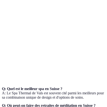
2 à 5
Wellness Hotel
Arosa
cuisine saine,
jours
tranquillité
Apaisement,
3 à 7
Yoga
Alpes Suisses
connexion
jours
corps-esprit
Soulagement
Balnéothérapie
Leukerbad
des douleurs,
Journée
relaxation
Flexibilité,
2
Qi Gong
En plein air
réduction du
heures
stress
Q: Quel est le meilleur spa en Suisse ?
A: Le Spa Thermal de Vals est souvent cité parmi les meilleurs pour
sa combinaison unique de design et d'options de soins.
Q: Où peut-on faire des retraites de méditation en Suisse ?