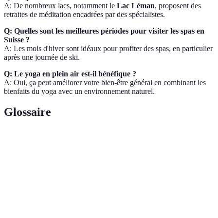
A: De nombreux lacs, notamment le
Lac Léman
, proposent des
retraites de méditation encadrées par des spécialistes.
Q: Quelles sont les meilleures périodes pour visiter les spas en
Suisse ?
A: Les mois d'hiver sont idéaux pour profiter des spas, en particulier
après une journée de ski.
Q: Le yoga en plein air est-il bénéfique ?
A: Oui, ça peut améliorer votre bien-être général en combinant les
bienfaits du yoga avec un environnement naturel.
Glossaire
Terme
Définition
Balnéothérapie
Utilisation de l'eau pour des traitements
Pratique de mouvements lents synchronisés avec
Qi Gong
la respiration