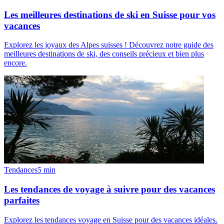
Les meilleures destinations de ski en Suisse pour vos
vacances
Explorez les joyaux des Alpes suisses ! Découvrez notre guide des
meilleures destinations de ski, des conseils précieux et bien plus
encore.
Tendances
5
min
Les tendances de voyage à suivre pour des vacances
parfaites
Explorez les tendances voyage en Suisse pour des vacances idéales.