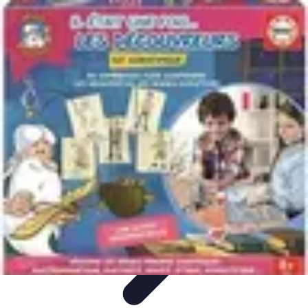
Destination Parfaite
Conseils de voyage
Conseils pratiques
Planification de
voyage
Découverte
Voyage Urbain
Destination Parfaite