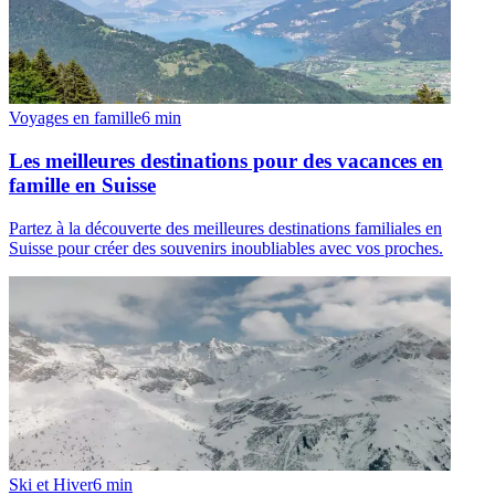
Voyages en famille
6
min
Les meilleures destinations pour des vacances en
famille en Suisse
Partez à la découverte des meilleures destinations familiales en
Suisse pour créer des souvenirs inoubliables avec vos proches.
Ski et Hiver
6
min