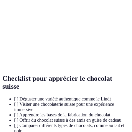
Terme
Définition
Processus de raffinage du chocolat par Rodolphe
Conchage
Lindt pour améliorer sa texture.
Texture douce et lisse souvent associée au chocolat
Fondant
suisse.
Lait
Lait épaissi par réduction de l'eau, utilisé par Daniel
Condensé
Peter.
Checklist pour apprécier le chocolat
suisse
[ ] Déguster une variété authentique comme le Lindt
[ ] Visiter une chocolaterie suisse pour une expérience
immersive
[ ] Apprendre les bases de la fabrication du chocolat
[ ] Offrir du chocolat suisse à des amis en guise de cadeau
[ ] Comparer différents types de chocolats, comme au lait et
noir