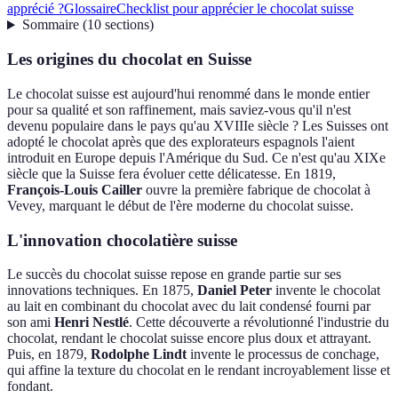
apprécié ?
Glossaire
Checklist pour apprécier le chocolat suisse
Sommaire
(
10
sections
)
Les origines du chocolat en Suisse
Le chocolat suisse est aujourd'hui renommé dans le monde entier
pour sa qualité et son raffinement, mais saviez-vous qu'il n'est
devenu populaire dans le pays qu'au XVIIIe siècle ? Les Suisses ont
adopté le chocolat après que des explorateurs espagnols l'aient
introduit en Europe depuis l'Amérique du Sud. Ce n'est qu'au XIXe
siècle que la Suisse fera évoluer cette délicatesse. En 1819,
François-Louis Cailler
ouvre la première fabrique de chocolat à
Vevey, marquant le début de l'ère moderne du chocolat suisse.
L'innovation chocolatière suisse
Le succès du chocolat suisse repose en grande partie sur ses
innovations techniques. En 1875,
Daniel Peter
invente le chocolat
au lait en combinant du chocolat avec du lait condensé fourni par
son ami
Henri Nestlé
. Cette découverte a révolutionné l'industrie du
chocolat, rendant le chocolat suisse encore plus doux et attrayant.
Puis, en 1879,
Rodolphe Lindt
invente le processus de conchage,
qui affine la texture du chocolat en le rendant incroyablement lisse et
fondant.