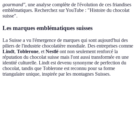
gourmand"
, une analyse complète de l'évolution de ces friandises
emblématiques. Recherchez sur YouTube : "Histoire du chocolat
suisse".
Les marques emblématiques suisses
La Suisse a vu l'émergence de marques qui sont aujourd'hui des
piliers de l'industrie chocolatière mondiale. Des entreprises comme
Lindt
,
Toblerone
, et
Nestlé
ont non seulement renforcé la
réputation du chocolat suisse mais l'ont aussi transformée en une
identité culturelle. Lindt est devenu synonyme de perfection du
chocolat, tandis que Toblerone est reconnu pour sa forme
triangulaire unique, inspirée par les montagnes Suisses.
Critère
Chocolat Lindt
Chocolat Toblerone
Chocola
Lisse et
Texture
Croquante
Crémeu
fondante
Saveur
Raffinée
Intense
Lactée