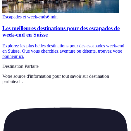
Escapades et week-ends
6
min
Les meilleures destinations pour des escapades de
week-end en Suisse
Explorez les plus belles destinations pour des escapades week-end
en Suisse. Que vous cherchiez aventure ou détente, trouvez votre
bonheur ici.
Destination Parfaite
Votre source d'information pour tout savoir sur
destination
parfaite.ch
.