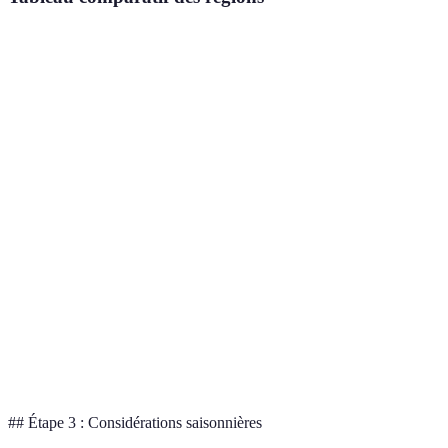
Critère
Arc alpin
Grisons
Région du Léman
Ski,
Randonnée,
Activités
Culture, détente
randonnée
village
Très
Moyennement
Accessibilité
Facile d'accès
accessible
accessible
Froid en
Froid en
Climat
Tempéré
hiver
hiver
Stations
Villages
Attractions
Lacs et musées
de ski
traditionnels
## Étape 3 : Considérations saisonnières