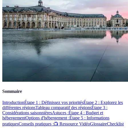
Sommaire
Introduction
Étape 1 : Définissez vos priorités
Étape 2 : Explorez les
différentes régions
Tableau comparatif des régions
Étape 3 :
Considérations saisonnières
Astuces :
Étape 4 : Budget et
hébergement
Options d'hébergement :
Étape 5 : Informations
pratiques
Conseils pratiques :
📺 Ressource Vidéo
Glossaire
Checklist