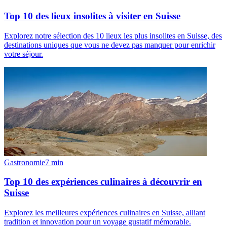
Top 10 des lieux insolites à visiter en Suisse
Explorez notre sélection des 10 lieux les plus insolites en Suisse, des
destinations uniques que vous ne devez pas manquer pour enrichir
votre séjour.
Gastronomie
7
min
Top 10 des expériences culinaires à découvrir en
Suisse
Explorez les meilleures expériences culinaires en Suisse, alliant
tradition et innovation pour un voyage gustatif mémorable.