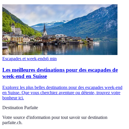
Escapades et week-ends
6
min
Les meilleures destinations pour des escapades de
week-end en Suisse
Explorez les plus belles destinations pour des escapades week-end
en Suisse. Que vous cherchiez aventure ou détente, trouvez votre
bonheur ici.
Destination Parfaite
Votre source d'information pour tout savoir sur
destination
parfaite.ch
.