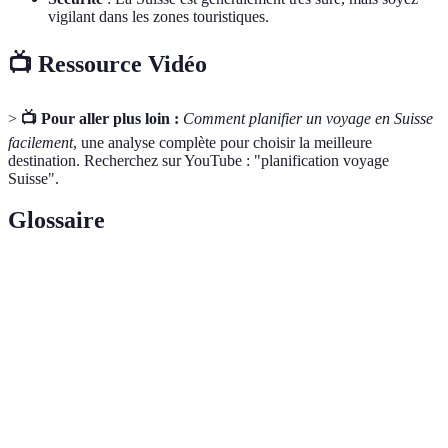
vigilant dans les zones touristiques.
📺 Ressource Vidéo
>
📺 Pour aller plus loin :
Comment planifier un voyage en Suisse
facilement
, une analyse complète pour choisir la meilleure
destination. Recherchez sur YouTube : "planification voyage
Suisse".
Glossaire
Terme
Définition
Swiss
Un pass permettant des déplacements illimités sur le
Travel
réseau de transports suisses.
Pass
Station
Un lieu aménagé pour la pratique des sports d'hiver,
de ski
comportant des pistes de ski.