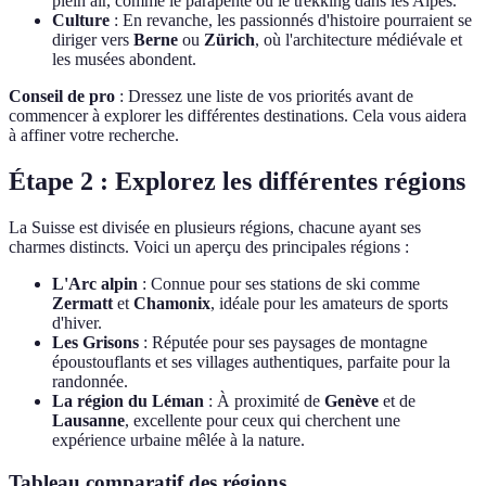
plein air, comme le parapente ou le trekking dans les Alpes.
Culture
: En revanche, les passionnés d'histoire pourraient se
diriger vers
Berne
ou
Zürich
, où l'architecture médiévale et
les musées abondent.
Conseil de pro
: Dressez une liste de vos priorités avant de
commencer à explorer les différentes destinations. Cela vous aidera
à affiner votre recherche.
Étape 2 : Explorez les différentes régions
La Suisse est divisée en plusieurs régions, chacune ayant ses
charmes distincts. Voici un aperçu des principales régions :
L'Arc alpin
: Connue pour ses stations de ski comme
Zermatt
et
Chamonix
, idéale pour les amateurs de sports
d'hiver.
Les Grisons
: Réputée pour ses paysages de montagne
époustouflants et ses villages authentiques, parfaite pour la
randonnée.
La région du Léman
: À proximité de
Genève
et de
Lausanne
, excellente pour ceux qui cherchent une
expérience urbaine mêlée à la nature.
Tableau comparatif des régions