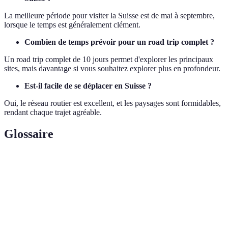
La meilleure période pour visiter la Suisse est de mai à septembre,
lorsque le temps est généralement clément.
Combien de temps prévoir pour un road trip complet ?
Un road trip complet de 10 jours permet d'explorer les principaux
sites, mais davantage si vous souhaitez explorer plus en profondeur.
Est-il facile de se déplacer en Suisse ?
Oui, le réseau routier est excellent, et les paysages sont formidables,
rendant chaque trajet agréable.
Glossaire
Terme
Définition
Voyage fait principalement par la route, visant à
Road trip
explorer des régions.
Plan établi qui trace le parcours à suivre durant un