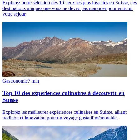
Explorez notre sélection des 10 lieux les plus insolites en Suisse, des
destinations uniques que vous ne devez pas manquer pour enrichir
votre séjour.
Gastronomie
7
min
Top 10 des expériences culinaires à découvrir en
Suisse
Explorez les meilleures expériences culinaires en Suisse, alliant
tradition et innovation pour un voyage gustatif mémorable.