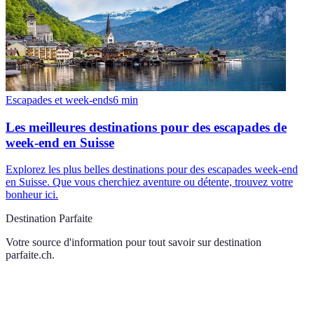
Escapades et week-ends
6
min
Les meilleures destinations pour des escapades de
week-end en Suisse
Explorez les plus belles destinations pour des escapades week-end
en Suisse. Que vous cherchiez aventure ou détente, trouvez votre
bonheur ici.
Destination Parfaite
Votre source d'information pour tout savoir sur
destination
parfaite.ch
.