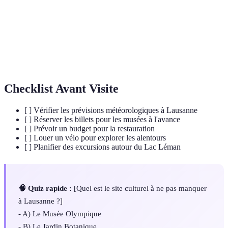
Fondation de
Musée d'art renommé situé sur les hauteurs de
l'Hermitage
Lausanne.
Région viticole suisse classée au patrimoine
Lavaux
mondial de l'UNESCO.
Checklist Avant Visite
[ ] Vérifier les prévisions météorologiques à Lausanne
[ ] Réserver les billets pour les musées à l'avance
[ ] Prévoir un budget pour la restauration
[ ] Louer un vélo pour explorer les alentours
[ ] Planifier des excursions autour du Lac Léman
🧠 Quiz rapide :
[Quel est le site culturel à ne pas manquer
à Lausanne ?]
- A) Le Musée Olympique
- B) Le Jardin Botanique