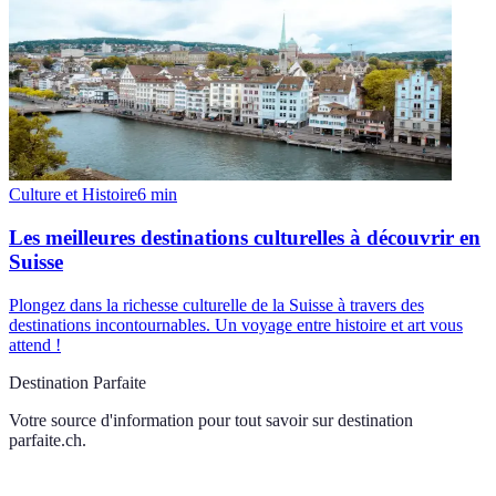
Culture et Histoire
6
min
Les meilleures destinations culturelles à découvrir en
Suisse
Plongez dans la richesse culturelle de la Suisse à travers des
destinations incontournables. Un voyage entre histoire et art vous
attend !
Destination Parfaite
Votre source d'information pour tout savoir sur
destination
parfaite.ch
.