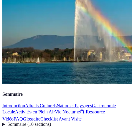
Sommaire
Introduction
Attraits Culturels
Nature et Paysages
Gastronomie
Locale
Activités en Plein Air
Vie Nocturne
📺 Ressource
Vidéo
FAQ
Glossaire
Checklist Avant Visite
Sommaire
(
10
sections
)