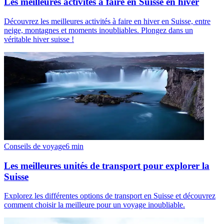
Les meilleures activités à faire en Suisse en hiver
Découvrez les meilleures activités à faire en hiver en Suisse, entre
neige, montagnes et moments inoubliables. Plongez dans un
véritable hiver suisse !
Conseils de voyage
6
min
Les meilleures unités de transport pour explorer la
Suisse
Explorez les différentes options de transport en Suisse et découvrez
comment choisir la meilleure pour un voyage inoubliable.