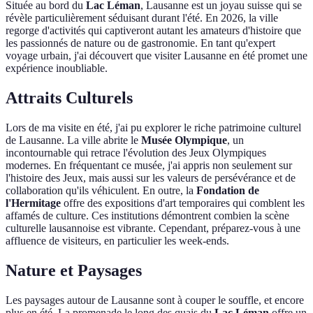
Située au bord du
Lac Léman
, Lausanne est un joyau suisse qui se
révèle particulièrement séduisant durant l'été. En 2026, la ville
regorge d'activités qui captiveront autant les amateurs d'histoire que
les passionnés de nature ou de gastronomie. En tant qu'expert
voyage urbain, j'ai découvert que visiter Lausanne en été promet une
expérience inoubliable.
Attraits Culturels
Lors de ma visite en été, j'ai pu explorer le riche patrimoine culturel
de Lausanne. La ville abrite le
Musée Olympique
, un
incontournable qui retrace l'évolution des Jeux Olympiques
modernes. En fréquentant ce musée, j'ai appris non seulement sur
l'histoire des Jeux, mais aussi sur les valeurs de persévérance et de
collaboration qu'ils véhiculent. En outre, la
Fondation de
l'Hermitage
offre des expositions d'art temporaires qui comblent les
affamés de culture. Ces institutions démontrent combien la scène
culturelle lausannoise est vibrante. Cependant, préparez-vous à une
affluence de visiteurs, en particulier les week-ends.
Nature et Paysages
Les paysages autour de Lausanne sont à couper le souffle, et encore
plus en été. La promenade le long des quais du
Lac Léman
offre un