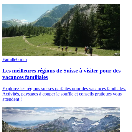
Famille
6
min
Les meilleures régions de Suisse à visiter pour des
vacances familiales
Explorez les régions suisses parfaites pour des vacances familiales.
Activités, paysages à couper le souffle et conseils pratiques vous
attendent !