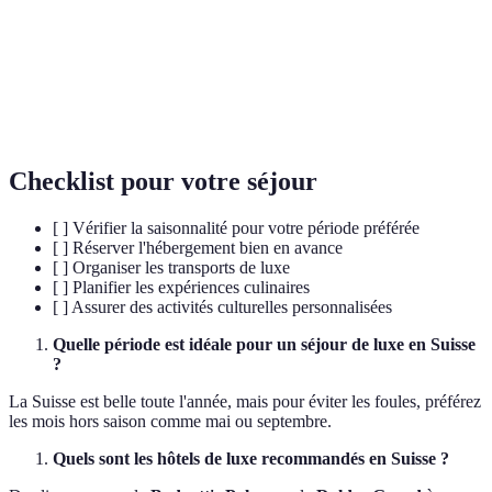
Centre de bien-être utilisant l'eau thermale pour
Spa Thermal
des soins relaxants.
Transports
Solutions de transport personnalisé telles que
Privatifs
limousines et hélicoptères.
Checklist pour votre séjour
[ ] Vérifier la saisonnalité pour votre période préférée
[ ] Réserver l'hébergement bien en avance
[ ] Organiser les transports de luxe
[ ] Planifier les expériences culinaires
[ ] Assurer des activités culturelles personnalisées
Quelle période est idéale pour un séjour de luxe en Suisse
?
La Suisse est belle toute l'année, mais pour éviter les foules, préférez
les mois hors saison comme mai ou septembre.
Quels sont les hôtels de luxe recommandés en Suisse ?