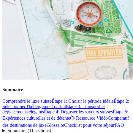
Sommaire
Comprendre le luxe suisse
Étape 1: Choisir la période idéale
Étape 2:
Sélectionner l'hébergement parfait
Étape 3: Transport et
déplacements élégants
Étape 4: Déguster les saveurs suisses
Étape 5:
Expériences culturelles et de détente
📺 Ressource Vidéo
Comparatif
des destinations de luxe
Glossaire
Checklist pour votre séjour
FAQ
Sommaire
(
11
sections
)