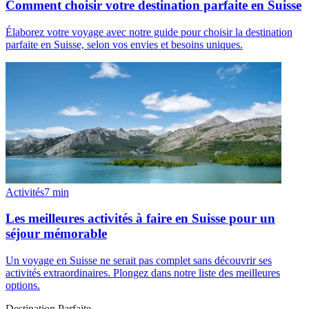
Comment choisir votre destination parfaite en Suisse
Élaborez votre voyage avec notre guide pour choisir la destination
parfaite en Suisse, selon vos envies et besoins uniques.
Activités
7
min
Les meilleures activités à faire en Suisse pour un
séjour mémorable
Un voyage en Suisse ne serait pas complet sans découvrir ses
activités extraordinaires. Plongez dans notre liste des meilleures
options.
Destination Parfaite