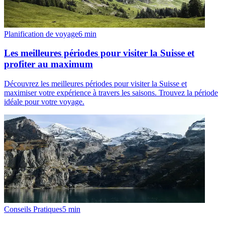
Planification de voyage
6
min
Les meilleures périodes pour visiter la Suisse et
profiter au maximum
Découvrez les meilleures périodes pour visiter la Suisse et
maximiser votre expérience à travers les saisons. Trouvez la période
idéale pour votre voyage.
Conseils Pratiques
5
min