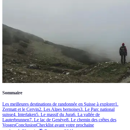
Sommaire
Les meilleures destinations de randonnée en Suisse à explorer
1.
Zermatt et le Cervin
2. Les Alpes bernoises
3. Le Parc national
suisse
4. Interlaken
5. Le massif du Jura
6. La vallée de
Lauterbrunnen
7. Le lac de Genève
8. Le chemin des crêtes des
Vosges
Conclusion
Checklist avant votre prochaine