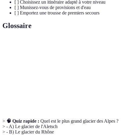
[ ] Choisissez un itinéraire adapté à votre niveau
[ ] Munissez-vous de provisions et d'eau
[ ] Emportez une trousse de premiers secours
Glossaire
Terme
Définition
Sentier
Chemin clairement marqué pour guider les
balisé
randonneurs.
Ensemble des êtres vivants et de leur
Ecosystème
environnement.
Alpage
Prairie en montagne où les bovins paissent.
>
🧠 Quiz rapide :
Quel est le plus grand glacier des Alpes ?
> - A) Le glacier de l'Aletsch
> - B) Le glacier du Rhône