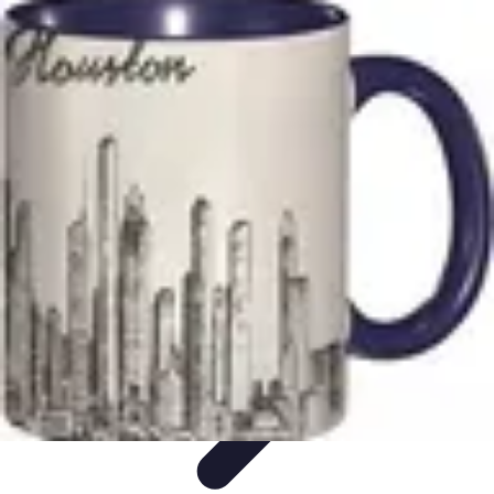
Destination Parfaite
Conseils de voyage
Conseils pratiques
Planification de
voyage
Découverte
Voyage Urbain
Destination Parfaite