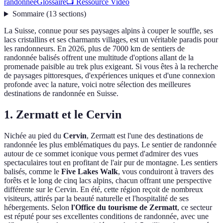
randonnée
Glossaire
📺 Ressource Vidéo
Sommaire
(
13
sections
)
La Suisse, connue pour ses paysages alpins à couper le souffle, ses
lacs cristallins et ses charmants villages, est un véritable paradis pour
les randonneurs. En 2026, plus de 7000 km de sentiers de
randonnée balisés offrent une multitude d'options allant de la
promenade paisible au trek plus exigeant. Si vous êtes à la recherche
de paysages pittoresques, d'expériences uniques et d'une connexion
profonde avec la nature, voici notre sélection des meilleures
destinations de randonnée en Suisse.
1. Zermatt et le Cervin
Nichée au pied du
Cervin
, Zermatt est l'une des destinations de
randonnée les plus emblématiques du pays. Le sentier de randonnée
autour de ce sommet iconique vous permet d'admirer des vues
spectaculaires tout en profitant de l'air pur de montagne. Les sentiers
balisés, comme le
Five Lakes Walk
, vous conduiront à travers des
forêts et le long de cinq lacs alpins, chacun offrant une perspective
différente sur le Cervin. En été, cette région reçoit de nombreux
visiteurs, attirés par la beauté naturelle et l'hospitalité de ses
hébergements. Selon
l'Office du tourisme de Zermatt
, ce secteur
est réputé pour ses excellentes conditions de randonnée, avec une