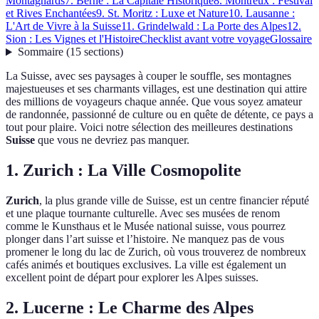
Montagnards
7. Berne : La Capitale Historique
8. Montreux : Festival
et Rives Enchantées
9. St. Moritz : Luxe et Nature
10. Lausanne :
L'Art de Vivre à la Suisse
11. Grindelwald : La Porte des Alpes
12.
Sion : Les Vignes et l'Histoire
Checklist avant votre voyage
Glossaire
Sommaire
(
15
sections
)
La Suisse, avec ses paysages à couper le souffle, ses montagnes
majestueuses et ses charmants villages, est une destination qui attire
des millions de voyageurs chaque année. Que vous soyez amateur
de randonnée, passionné de culture ou en quête de détente, ce pays a
tout pour plaire. Voici notre sélection des meilleures destinations
Suisse
que vous ne devriez pas manquer.
1. Zurich : La Ville Cosmopolite
Zurich
, la plus grande ville de Suisse, est un centre financier réputé
et une plaque tournante culturelle. Avec ses musées de renom
comme le Kunsthaus et le Musée national suisse, vous pourrez
plonger dans l’art suisse et l’histoire. Ne manquez pas de vous
promener le long du lac de Zurich, où vous trouverez de nombreux
cafés animés et boutiques exclusives. La ville est également un
excellent point de départ pour explorer les Alpes suisses.
2. Lucerne : Le Charme des Alpes