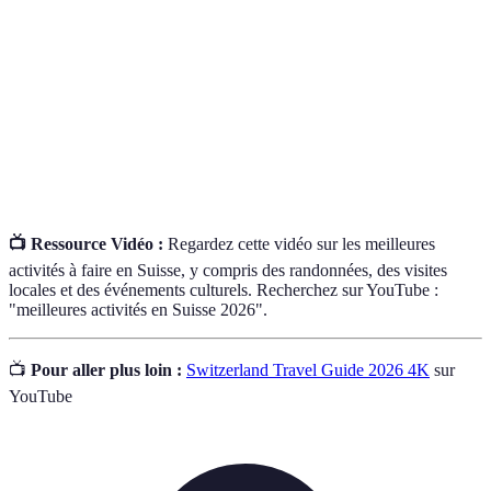
Lac Léman
activités nautiques.
Alpes
Chaîne de montagnes offrant des paysages
suisses
spectaculaires et des activités outdoor.
Fonds de
Système de commerce alternatif utilisant une base
commerce
durable.
📺 Ressource Vidéo :
Regardez cette vidéo sur les meilleures
activités à faire en Suisse, y compris des randonnées, des visites
locales et des événements culturels. Recherchez sur YouTube :
"meilleures activités en Suisse 2026".
📺
Pour aller plus loin :
Switzerland Travel Guide 2026 4K
sur
YouTube