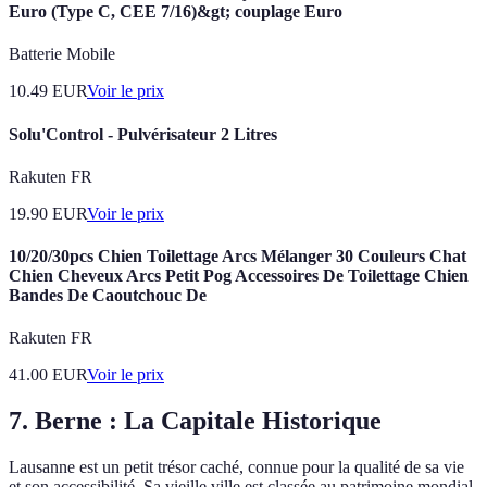
Euro (Type C, CEE 7/16)&gt; couplage Euro
Batterie Mobile
10.49
EUR
Voir le prix
Solu'Control - Pulvérisateur 2 Litres
Rakuten FR
19.90
EUR
Voir le prix
10/20/30pcs Chien Toilettage Arcs Mélanger 30 Couleurs Chat
Chien Cheveux Arcs Petit Pog Accessoires De Toilettage Chien
Bandes De Caoutchouc De
Rakuten FR
41.00
EUR
Voir le prix
7. Berne : La Capitale Historique
Lausanne est un petit trésor caché, connue pour la qualité de sa vie
et son accessibilité. Sa vieille ville est classée au patrimoine mondial