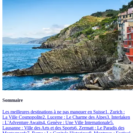
Sommaire
Les meilleures destinations à ne pas manquer en Suisse
1. Zurich :
La Ville Cosmopolite
2. Lucerne : Le Charme des Alpes
3. Interlaken
: L'Adventure Awaits
4. Genève : Une Ville Internationale
5.
Lausanne : Ville des Arts et des Sports
6. Zermatt : Le Paradis des