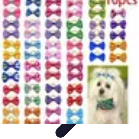
Destination Parfaite
Conseils de voyage
Conseils pratiques
Planification de
voyage
Découverte
Voyage Urbain
Destination Parfaite