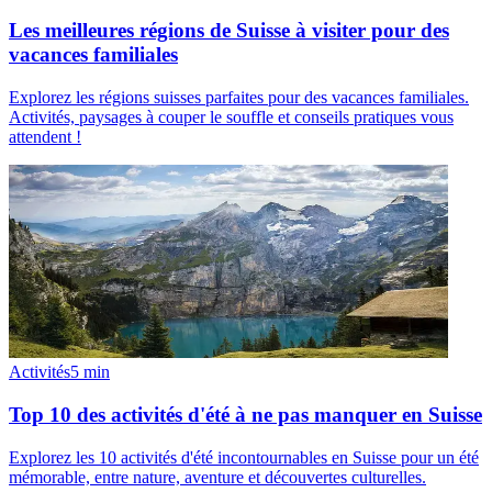
Les meilleures régions de Suisse à visiter pour des
vacances familiales
Explorez les régions suisses parfaites pour des vacances familiales.
Activités, paysages à couper le souffle et conseils pratiques vous
attendent !
Activités
5
min
Top 10 des activités d'été à ne pas manquer en Suisse
Explorez les 10 activités d'été incontournables en Suisse pour un été
mémorable, entre nature, aventure et découvertes culturelles.