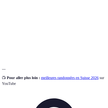
Terme
Définition
Activité de marcher sur des sentiers et chemins de
Randonnée
montagne ou de campagne.
Chemin balisé et ouvert à la randonnée, souvent
Sentier
entretenu par des organismes.
Chaîne de montagnes s'étendant à travers plusieurs
Alpes
pays européens, y compris la Suisse.
---
📺
Pour aller plus loin :
meilleures randonnées en Suisse 2026
sur
YouTube