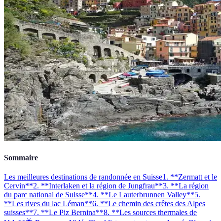
Sommaire
Les meilleures destinations de randonnée en Suisse
1. **Zermatt et le
Cervin**
2. **Interlaken et la région de Jungfrau**
3. **La région
du parc national de Suisse**
4. **Le Lauterbrunnen Valley**
5.
**Les rives du lac Léman**
6. **Le chemin des crêtes des Alpes
suisses**
7. **Le Piz Bernina**
8. **Les sources thermales de