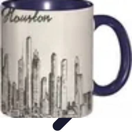
Destination Parfaite
Conseils de voyage
Conseils pratiques
Planification de
voyage
Découverte
Voyage Urbain
Destination Parfaite