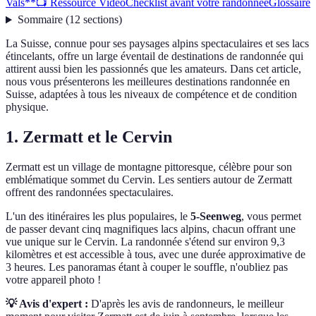
Vals**
📺 Ressource Vidéo
Checklist avant votre randonnée
Glossaire
Sommaire
(
12
sections
)
La Suisse, connue pour ses paysages alpins spectaculaires et ses lacs
étincelants, offre un large éventail de destinations de randonnée qui
attirent aussi bien les passionnés que les amateurs. Dans cet article,
nous vous présenterons les meilleures destinations randonnée en
Suisse, adaptées à tous les niveaux de compétence et de condition
physique.
1.
Zermatt et le Cervin
Zermatt est un village de montagne pittoresque, célèbre pour son
emblématique sommet du Cervin. Les sentiers autour de Zermatt
offrent des randonnées spectaculaires.
L'un des itinéraires les plus populaires, le
5-Seenweg
, vous permet
de passer devant cinq magnifiques lacs alpins, chacun offrant une
vue unique sur le Cervin. La randonnée s'étend sur environ 9,3
kilomètres et est accessible à tous, avec une durée approximative de
3 heures. Les panoramas étant à couper le souffle, n'oubliez pas
votre appareil photo !
💡 Avis d'expert :
D'après les avis de randonneurs, le meilleur