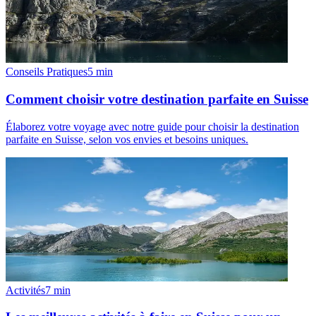
Conseils Pratiques
5
min
Comment choisir votre destination parfaite en Suisse
Élaborez votre voyage avec notre guide pour choisir la destination
parfaite en Suisse, selon vos envies et besoins uniques.
Activités
7
min