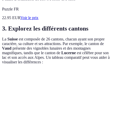
Puzzle FR
22.95
EUR
Voir le prix
3. Explorez les différents cantons
La
Suisse
est composée de 26 cantons, chacun ayant son propre
caractère, sa culture et ses attractions. Par exemple, le canton de
Vaud
présente des vignobles lunaires et des montagnes
magnifiques, tandis que le canton de
Lucerne
est célèbre pour son
lac et son accès aux Alpes. Un tableau comparatif peut vous aider à
visualiser les différences :
Canton
Attractions principales
Activités proposées
Typ
Randonnée,
Vall
Vaud
Vignobles, Lausanne
Dégustation
mon
Lac de Lucerne,
Lacs
Lucerne
Croisières, Festivals
Chapelle
mon