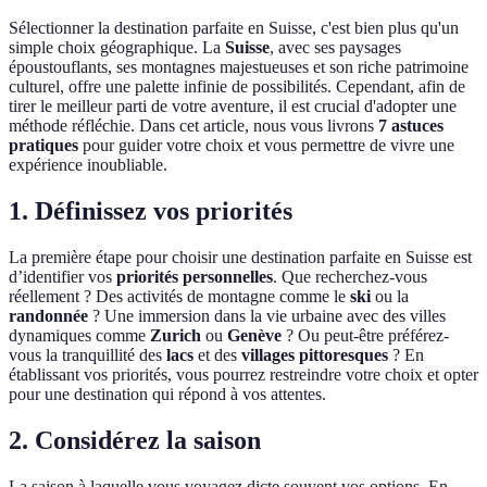
Sélectionner la destination parfaite en Suisse, c'est bien plus qu'un
simple choix géographique. La
Suisse
, avec ses paysages
époustouflants, ses montagnes majestueuses et son riche patrimoine
culturel, offre une palette infinie de possibilités. Cependant, afin de
tirer le meilleur parti de votre aventure, il est crucial d'adopter une
méthode réfléchie. Dans cet article, nous vous livrons
7 astuces
pratiques
pour guider votre choix et vous permettre de vivre une
expérience inoubliable.
1. Définissez vos priorités
La première étape pour choisir une destination parfaite en Suisse est
d’identifier vos
priorités personnelles
. Que recherchez-vous
réellement ? Des activités de montagne comme le
ski
ou la
randonnée
? Une immersion dans la vie urbaine avec des villes
dynamiques comme
Zurich
ou
Genève
? Ou peut-être préférez-
vous la tranquillité des
lacs
et des
villages pittoresques
? En
établissant vos priorités, vous pourrez restreindre votre choix et opter
pour une destination qui répond à vos attentes.
2. Considérez la saison
La saison à laquelle vous voyagez dicte souvent vos options. En