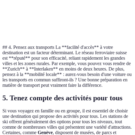
Zurich
Vie urbaine, Art
Visites culturelles
Urba
Mont
Valais
Montagne, Vins
Ski, Randonnée
vall
## 4. Pensez aux transports La **facilité d'accès** à votre
destination est un facteur déterminant. Le réseau ferroviaire suisse
est **réputé** pour son efficacité, reliant rapidement les grandes
villes et les zones rurales. Par exemple, vous pouvez vous rendre de
**Zurich** à **Interlaken** en moins de deux heures. De plus,
pensez à la **mobilité locale** : aurez-vous besoin d'une voiture ou
les transports en commun suffiront-ils ? Une bonne préparation en
matière de transport peut vraiment faire la différence.
5. Tenez compte des activités pour tous
Si vous voyagez en famille ou en groupe, il est essentiel de choisir
une destination qui propose des activités pour tous. Les stations de
ski offrent généralement des options pour tous les niveaux, tout
comme de nombreuses villes qui présentent une variété d'attractions.
Certaines, comme
Genève
, disposent de musées, de parcs et