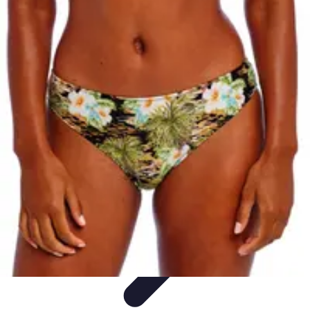
Destination Parfaite
Conseils de voyage
Conseils pratiques
Planification de
voyage
Découverte
Voyage Urbain
Destination Parfaite