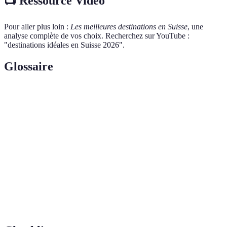
📺 Ressource Vidéo
Pour aller plus loin :
Les meilleures destinations en Suisse
, une
analyse complète de vos choix. Recherchez sur YouTube :
"destinations idéales en Suisse 2026".
Glossaire
Terme
Définition
Une division administrative de la Suisse, chaque
Canton
canton ayant sa propre identité.
Vecteur
L'ensemble des facteurs influençant le choix d'une
Touristique
destination par les voyageurs.
Capacité de se déplacer facilement à l'intérieur d'une
Mobilité
région avec divers moyens.