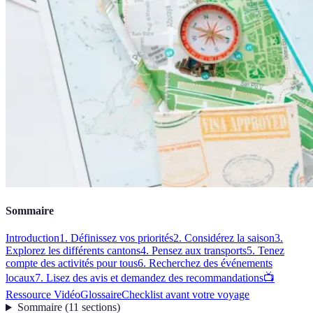
Sommaire
Introduction
1. Définissez vos priorités
2. Considérez la saison
3.
Explorez les différents cantons
4. Pensez aux transports
5. Tenez
compte des activités pour tous
6. Recherchez des événements
locaux
7. Lisez des avis et demandez des recommandations
📺
Ressource Vidéo
Glossaire
Checklist avant votre voyage
Sommaire
(
11
sections
)