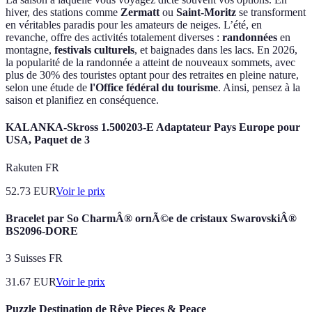
hiver, des stations comme
Zermatt
ou
Saint-Moritz
se transforment
en véritables paradis pour les amateurs de neiges. L’été, en
revanche, offre des activités totalement diverses :
randonnées
en
montagne,
festivals culturels
, et baignades dans les lacs. En 2026,
la popularité de la randonnée a atteint de nouveaux sommets, avec
plus de 30% des touristes optant pour des retraites en pleine nature,
selon une étude de
l'Office fédéral du tourisme
. Ainsi, pensez à la
saison et planifiez en conséquence.
KALANKA-Skross 1.500203-E Adaptateur Pays Europe pour
USA, Paquet de 3
Rakuten FR
52.73
EUR
Voir le prix
Bracelet par So CharmÂ® ornÃ©e de cristaux SwarovskiÂ®
BS2096-DORE
3 Suisses FR
31.67
EUR
Voir le prix
Puzzle Destination de Rêve Pieces & Peace