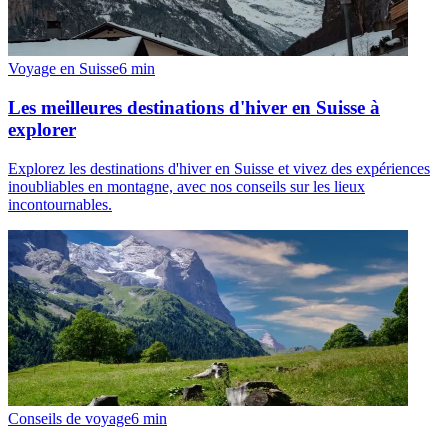
Voyage en Suisse
6
min
Les meilleures destinations d'hiver en Suisse à
explorer
Explorez les destinations d'hiver en Suisse et vivez des expériences
inoubliables en montagne, avec nos conseils sur les lieux
incontournables.
Conseils de voyage
6
min