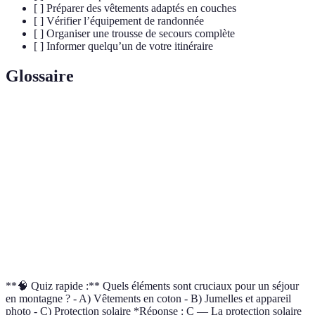
[ ] Préparer des vêtements adaptés en couches
[ ] Vérifier l’équipement de randonnée
[ ] Organiser une trousse de secours complète
[ ] Informer quelqu’un de votre itinéraire
Glossaire
Terme
Définition
Isolation
Capacité d’un matériau à limiter la perte de
thermique
chaleur.
Altitude
Hauteur par rapport au niveau de la mer.
Rayonnement
Type de rayonnement solaire potentiellement
UV
nocif pour la peau.
**🧠 Quiz rapide :** Quels éléments sont cruciaux pour un séjour
en montagne ? - A) Vêtements en coton - B) Jumelles et appareil
photo - C) Protection solaire *Réponse : C — La protection solaire