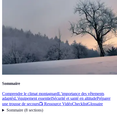
Sommaire
Comprendre le climat montagnard
L’importance des vêtements
adaptés
L’équipement essentiel
Sécurité et santé en altitude
Préparer
une trousse de secours
📺 Ressource Vidéo
Checklist
Glossaire
Sommaire
(
8
sections
)