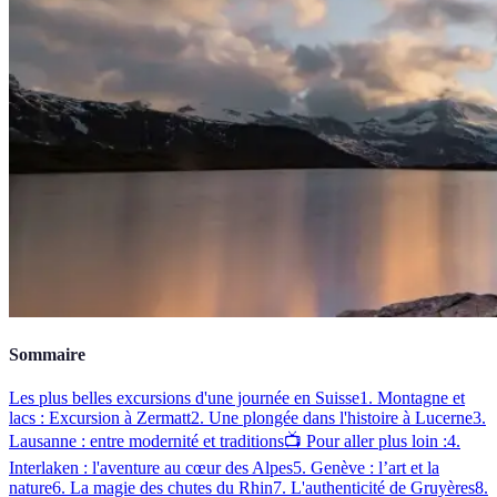
Sommaire
Les plus belles excursions d'une journée en Suisse
1. Montagne et
lacs : Excursion à Zermatt
2. Une plongée dans l'histoire à Lucerne
3.
Lausanne : entre modernité et traditions
📺 Pour aller plus loin :
4.
Interlaken : l'aventure au cœur des Alpes
5. Genève : l’art et la
nature
6. La magie des chutes du Rhin
7. L'authenticité de Gruyères
8.