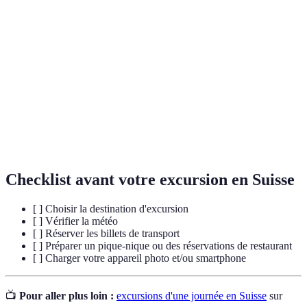
Une sortie d'une journée pour visiter des lieux
Excursion
d'intérêt.
Ensemble des biens culturels ou naturels
Patrimoine
transmis par l'histoire.
Route
Un itinéraire offrant des vues exceptionnelles sur
panoramique
des paysages.
Checklist avant votre excursion en Suisse
[ ] Choisir la destination d'excursion
[ ] Vérifier la météo
[ ] Réserver les billets de transport
[ ] Préparer un pique-nique ou des réservations de restaurant
[ ] Charger votre appareil photo et/ou smartphone
📺
Pour aller plus loin :
excursions d'une journée en Suisse
sur