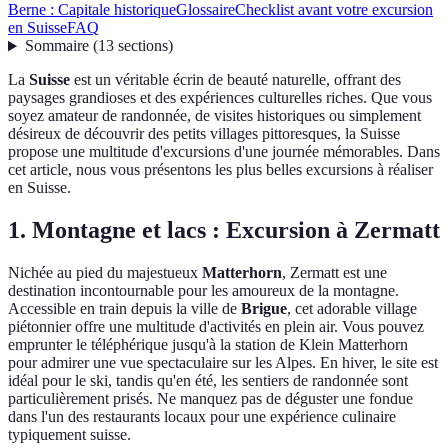
Berne : Capitale historique
Glossaire
Checklist avant votre excursion
en Suisse
FAQ
Sommaire
(
13
sections
)
La
Suisse
est un véritable écrin de beauté naturelle, offrant des
paysages grandioses et des expériences culturelles riches. Que vous
soyez amateur de randonnée, de visites historiques ou simplement
désireux de découvrir des petits villages pittoresques, la Suisse
propose une multitude d'excursions d'une journée mémorables. Dans
cet article, nous vous présentons les plus belles excursions à réaliser
en Suisse.
1. Montagne et lacs : Excursion à Zermatt
Nichée au pied du majestueux
Matterhorn
, Zermatt est une
destination incontournable pour les amoureux de la montagne.
Accessible en train depuis la ville de
Brigue
, cet adorable village
piétonnier offre une multitude d'activités en plein air. Vous pouvez
emprunter le téléphérique jusqu'à la station de Klein Matterhorn
pour admirer une vue spectaculaire sur les Alpes. En hiver, le site est
idéal pour le ski, tandis qu'en été, les sentiers de randonnée sont
particulièrement prisés. Ne manquez pas de déguster une fondue
dans l'un des restaurants locaux pour une expérience culinaire
typiquement suisse.