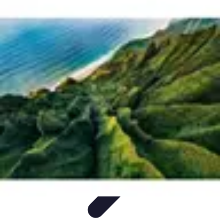
Destination Parfaite
Conseils de voyage
Conseils pratiques
Planification de
voyage
Découverte
Voyage Urbain
Destination Parfaite