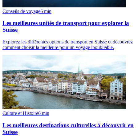
Conseils de voyage
6
min
Les meilleures unités de transport pour explorer la
Suisse
Explorez les différentes options de transport en Suisse et découvrez
comment choisir la meilleure pour un voyage inoubliable.
Culture et Histoire
6
min
Les meilleures destinations culturelles à découvrir en
Suisse