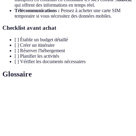
qui offrent des informations en temps réel.
Télécommunications :
Pensez à acheter une carte SIM
temporaire si vous nécessitez des données mobiles.
Checklist avant achat
[ ] Établir un budget détaillé
[ ] Créer un itinéraire
[ ] Réserver l'hébergement
[ ] Planifier les activités
[ ] Vérifier les documents nécessaires
Glossaire
Terme
Définition
Chaîne de montagnes majeure en Europe, connue
Alpes
pour ses paysages spectaculaires et ses stations de ski.
CHF
Franc suisse, la monnaie officielle de la Suisse.