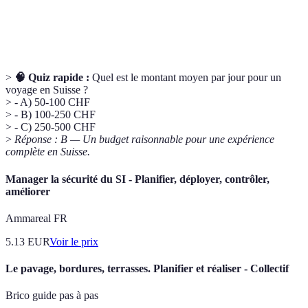
Transports
Système de transport composé de trains, trams et
publics
bus, essentielle pour se déplacer en Suisse.
>
🧠 Quiz rapide :
Quel est le montant moyen par jour pour un
voyage en Suisse ?
> - A) 50-100 CHF
> - B) 100-250 CHF
> - C) 250-500 CHF
>
Réponse : B — Un budget raisonnable pour une expérience
complète en Suisse.
Manager la sécurité du SI - Planifier, déployer, contrôler,
améliorer
Ammareal FR
5.13
EUR
Voir le prix
Le pavage, bordures, terrasses. Planifier et réaliser - Collectif
Brico guide pas à pas