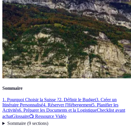
Sommaire
1. Pourquoi Choisir la Suisse ?
2. Définir le Budget
3. Créer un
Itinéraire Personnalisé
4. Réserver l'Hébergement
5. Planifier les
Activités
6. Préparer les Documents et la Logistique
Checklist avant
achat
Glossaire
📺 Ressource Vidéo
Sommaire
(
9
sections
)