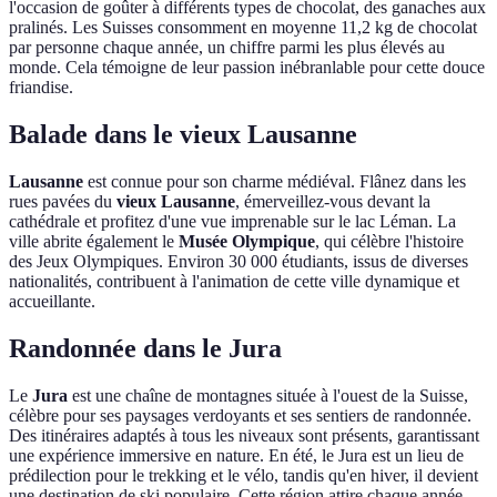
l'occasion de goûter à différents types de chocolat, des ganaches aux
pralinés. Les Suisses consomment en moyenne 11,2 kg de chocolat
par personne chaque année, un chiffre parmi les plus élevés au
monde. Cela témoigne de leur passion inébranlable pour cette douce
friandise.
Balade dans le vieux Lausanne
Lausanne
est connue pour son charme médiéval. Flânez dans les
rues pavées du
vieux Lausanne
, émerveillez-vous devant la
cathédrale et profitez d'une vue imprenable sur le lac Léman. La
ville abrite également le
Musée Olympique
, qui célèbre l'histoire
des Jeux Olympiques. Environ 30 000 étudiants, issus de diverses
nationalités, contribuent à l'animation de cette ville dynamique et
accueillante.
Randonnée dans le Jura
Le
Jura
est une chaîne de montagnes située à l'ouest de la Suisse,
célèbre pour ses paysages verdoyants et ses sentiers de randonnée.
Des itinéraires adaptés à tous les niveaux sont présents, garantissant
une expérience immersive en nature. En été, le Jura est un lieu de
prédilection pour le trekking et le vélo, tandis qu'en hiver, il devient
une destination de ski populaire. Cette région attire chaque année