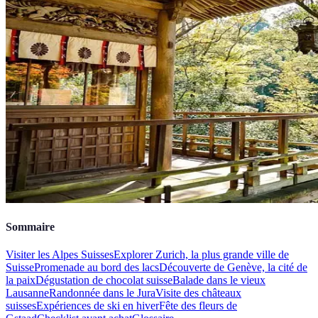
Sommaire
Visiter les Alpes Suisses
Explorer Zurich, la plus grande ville de
Suisse
Promenade au bord des lacs
Découverte de Genève, la cité de
la paix
Dégustation de chocolat suisse
Balade dans le vieux
Lausanne
Randonnée dans le Jura
Visite des châteaux
suisses
Expériences de ski en hiver
Fête des fleurs de