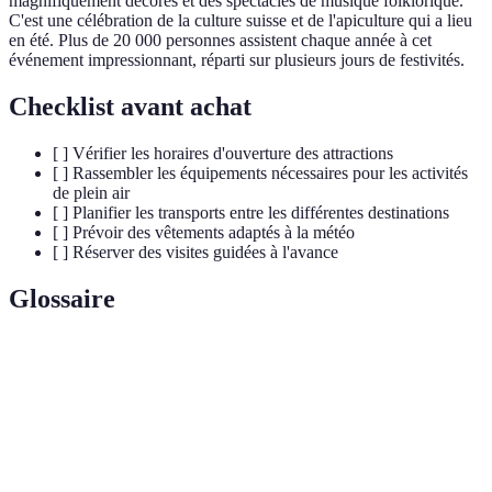
magnifiquement décorés et des spectacles de musique folklorique.
C'est une célébration de la culture suisse et de l'apiculture qui a lieu
en été. Plus de 20 000 personnes assistent chaque année à cet
événement impressionnant, réparti sur plusieurs jours de festivités.
Checklist avant achat
[ ] Vérifier les horaires d'ouverture des attractions
[ ] Rassembler les équipements nécessaires pour les activités
de plein air
[ ] Planifier les transports entre les différentes destinations
[ ] Prévoir des vêtements adaptés à la météo
[ ] Réserver des visites guidées à l'avance
Glossaire
Terme
Définition
Chaîne de montagnes emblématique en Suisse, connue
Alpes
pour ses paysages et ses activités de plein air.
Lac
Grand lac entre la France et la Suisse, célèbre pour sa