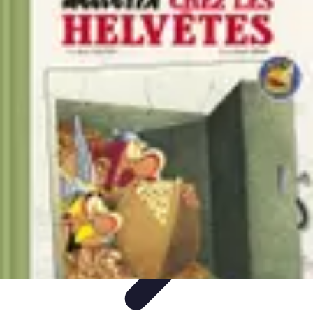
Destination Parfaite
Conseils de voyage
Conseils pratiques
Planification de
voyage
Découverte
Voyage Urbain
Destination Parfaite