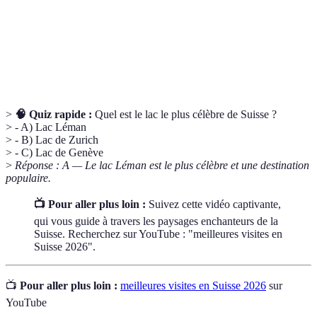
Léman
beauté et ses activités aquatiques.
Une station de montagne combinant luxe et tradition,
Gstaad
connue pour ses événements culturels.
>
🧠 Quiz rapide :
Quel est le lac le plus célèbre de Suisse ?
> - A) Lac Léman
> - B) Lac de Zurich
> - C) Lac de Genève
>
Réponse : A — Le lac Léman est le plus célèbre et une destination
populaire.
📺 Pour aller plus loin :
Suivez cette vidéo captivante,
qui vous guide à travers les paysages enchanteurs de la
Suisse. Recherchez sur YouTube : "meilleures visites en
Suisse 2026".
📺
Pour aller plus loin :
meilleures visites en Suisse 2026
sur
YouTube