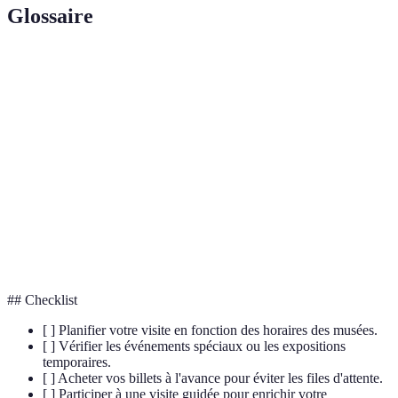
Glossaire
Terme
Définition
Lieu dédié à la présentation de collections
Musée d'art
d'œuvres d'art.
Exposition
Présentation limitée dans le temps d'œuvres ou
temporaire
d'objets particuliers.
Ensemble des activités visant à la sauvegarde des
Conservation
objets du patrimoine culturel.
## Checklist
[ ] Planifier votre visite en fonction des horaires des musées.
[ ] Vérifier les événements spéciaux ou les expositions
temporaires.
[ ] Acheter vos billets à l'avance pour éviter les files d'attente.
[ ] Participer à une visite guidée pour enrichir votre