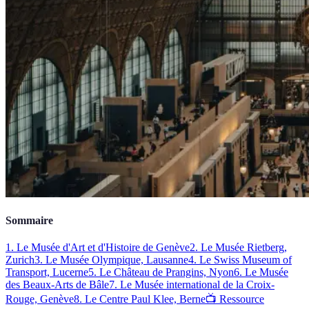
Sommaire
1. Le Musée d'Art et d'Histoire de Genève
2. Le Musée Rietberg,
Zurich
3. Le Musée Olympique, Lausanne
4. Le Swiss Museum of
Transport, Lucerne
5. Le Château de Prangins, Nyon
6. Le Musée
des Beaux-Arts de Bâle
7. Le Musée international de la Croix-
Rouge, Genève
8. Le Centre Paul Klee, Berne
📺 Ressource