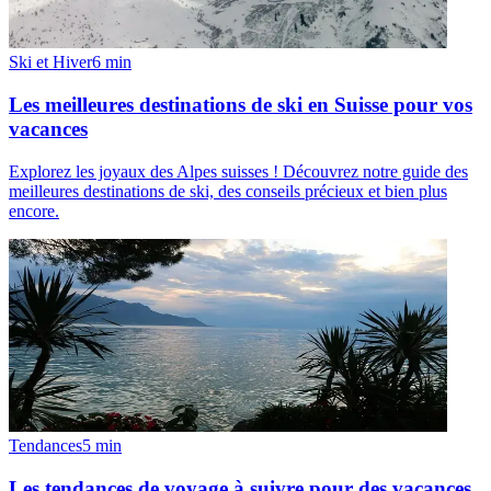
Ski et Hiver
6
min
Les meilleures destinations de ski en Suisse pour vos
vacances
Explorez les joyaux des Alpes suisses ! Découvrez notre guide des
meilleures destinations de ski, des conseils précieux et bien plus
encore.
Tendances
5
min
Les tendances de voyage à suivre pour des vacances