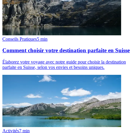
Conseils Pratiques
5
min
Comment choisir votre destination parfaite en Suisse
Élaborez votre voyage avec notre guide pour choisir la destination
parfaite en Suisse, selon vos envies et besoins uniques.
Activités
7
min