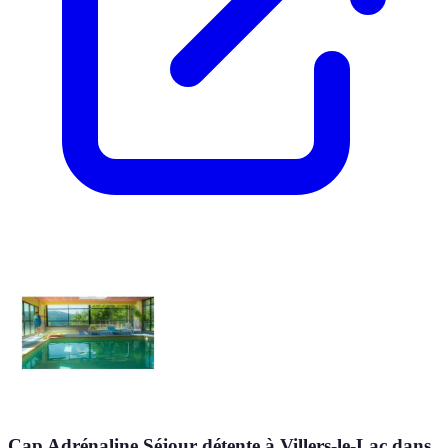
Cap Adrénaline Séjour détente à Villers-le-Lac dans