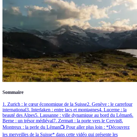
Sommaire
1. Zurich : le cœur économique de la Suisse
2. Genève : le carrefour
international
3. Interlaken : entre lacs et montagnes
4. Lucerne : la
beauté des Alpes
5. Lausanne : ville dynamique au bord du Léman
6.
Berne : un trésor médiéval
7. Zermatt : la porte vers le Cervin
8.
Montreux : la perle du Léman
📺 Pour aller plus loin : *Découvrez
les merveilles de la Suisse* dans cette vidéo qui présente les