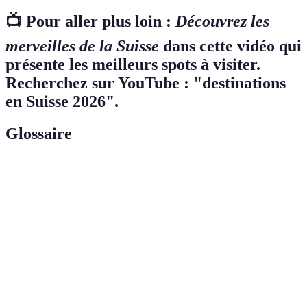
📺 Pour aller plus loin :
Découvrez les
merveilles de la Suisse
dans cette vidéo qui
présente les meilleurs spots à visiter.
Recherchez sur YouTube : "destinations
en Suisse 2026".
Glossaire
Terme
Définition
Lac majeur de la Suisse, fréquenté pour diverses
Léman
activités nautiques.
Chaîne de montagnes qui traverse la Suisse, offrant
Alpes
des paysages spectaculaires.
Organisation des Nations Unies pour l'éducation, la