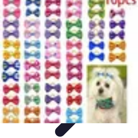
Destination Parfaite
Conseils de voyage
Conseils pratiques
Planification de
voyage
Découverte
Voyage Urbain
Destination Parfaite