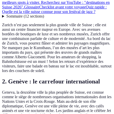
meilleurs spots à visiter. Recherchez sur YouTube : "destinations en
Suisse 2026".
Glossaire
Checklist avant votre voyage
Quiz rapide :
Quelle est la ville suisse connue pour son festival de jazz ?
Sommaire
(
12
sections
)
Zurich n’est pas seulement la plus grande ville de Suisse ; elle est
aussi un centre financier majeur en Europe. Avec ses avenues
bordées de boutiques de luxe et ses nombreux musées, Zurich offre
une combinaison parfaite de culture et de modernité. Au bord du lac
de Zurich, vous pourrez flâner et admirer les paysages magnifiques.
Ne manquez pas le Kunsthaus, l’un des musées d’art les plus
importants du pays, qui présente des œuvres de grands maîtres
comme Alberto Giacometti. Pour les amateurs de shopping, la
Bahnhofstrasse est un must ! Selon les retours d’expérience des
visiteurs, faire une balade en bateau sur le lac est inoubliable, surtout
lors des couchers de soleil.
2. Genève : le carrefour international
Geneva, la deuxième ville la plus peuplée de Suisse, est connue
comme le siège de nombreuses organisations internationales dont les
Nations Unies et la Croix-Rouge. Mais au-delà de son rôle
diplomatique, Genève est une ville pleine de vie, avec des cafés
animés et une vie nocturne riche. Les jardins anglais et le célèbre Jet