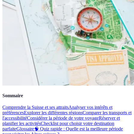
Sommaire
Comprendre la Suisse et ses attraits
Analyser vos intérêts et
préférences
Explorer les différentes régions
Comparer les transports et
l'accessibilité
Considérer la période de votre voyage
Réserver et
planifier les activités
Checklist pour choisir votre destination
parfaite
Glossaire
🧠 Quiz rapide : Quelle est la meilleure période