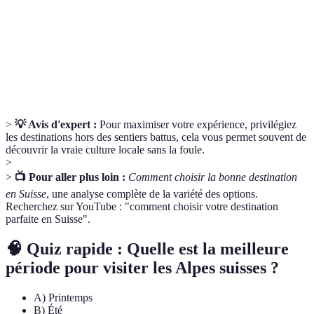
Transport en
Système de transport collectif, incluant bus,
commun
trains et tramways.
Lieu où l'on séjourne, tel qu'hôtel, auberge ou
Hébergement
location de vacances.
>
💡 Avis d'expert :
Pour maximiser votre expérience, privilégiez
les destinations hors des sentiers battus, cela vous permet souvent de
découvrir la vraie culture locale sans la foule.
>
>
📺 Pour aller plus loin :
Comment choisir la bonne destination
en Suisse
, une analyse complète de la variété des options.
Recherchez sur YouTube : "comment choisir votre destination
parfaite en Suisse".
🧠 Quiz rapide : Quelle est la meilleure
période pour visiter les Alpes suisses ?
A) Printemps
B) Été