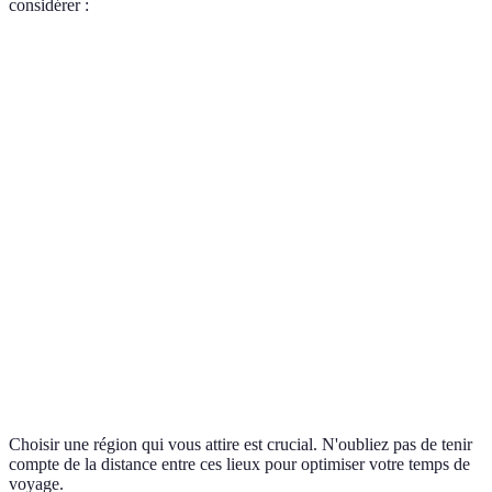
considérer :
Région
Attractivité
Idéale pour
Points d'intérêt
Paysages
Ski,
Zermatt,
Alpes
montagneux
randonnée
Interlaken
Activités
Relaxation,
Lac Léman, Lac
Lacs
nautiques
sports d'eau
de Lucerne
Culture et
Vie urbaine,
Villes
Genève, Zurich
gastronomie
festivals
Authenticité
Évasion,
Vignobles, petits
Campagne
et tranquillité
nature
villages
Choisir une région qui vous attire est crucial. N'oubliez pas de tenir
compte de la distance entre ces lieux pour optimiser votre temps de
voyage.