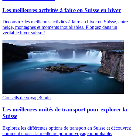
Les meilleures activités à faire en Suisse en hiver
Découvrez les meilleures activités à faire en hiver en Suisse, entre
neige, montagnes et moments inoubliables. Plongez dans un
véritable hiver suisse !
Conseils de voyage
6
min
Les meilleures unités de transport pour explorer la
Suisse
Explorez les différentes options de transport en Suisse et découvrez
comment choisir la meilleure pour un voyage inoubliable.