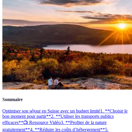
Sommaire
Optimiser son séjour en Suisse avec un budget limité
1. **Choisir le
bon moment pour partir**
2. **Utiliser les transports publics
efficaces**
📺 Ressource Vidéo
3. **Profiter de la nature
gratuitement**
4. **Réduire les coûts d’hébergement**
5.