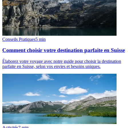
Conseils Pratiques
5
min
Comment choisir votre destination parfaite en Suisse
Élaborez votre voyage avec notre guide pour choisir la destination
parfaite en Suisse, selon vos envies et besoins uniques.
Activités
7
min