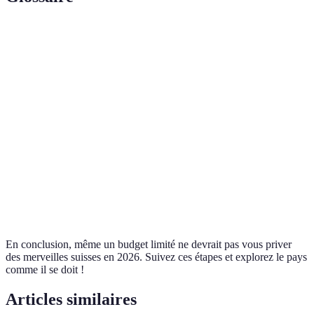
Terme
Définition
Billet de transport public illimité pour la
Swiss Travel Pass
Suisse.
Périodes de voyage en dehors des pics
Hors-saison
touristiques.
Auberge de
Option d'hébergement à coût réduit souvent
Jeunesse
partagée.
En conclusion, même un budget limité ne devrait pas vous priver
des merveilles suisses en 2026. Suivez ces étapes et explorez le pays
comme il se doit !
Articles similaires