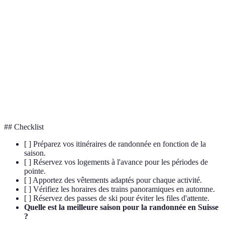
Zones de pâturage en montagne, souvent fleuries
Alpages
en été.
Le plus grand lac alpin d'Europe, entre la Suisse
Léman
et la France.
Traîneau à
Tradition hivernale de glisser sur la neige, tracté
chiens
par des chiens.
## Checklist
[ ] Préparez vos itinéraires de randonnée en fonction de la
saison.
[ ] Réservez vos logements à l'avance pour les périodes de
pointe.
[ ] Apportez des vêtements adaptés pour chaque activité.
[ ] Vérifiez les horaires des trains panoramiques en automne.
[ ] Réservez des passes de ski pour éviter les files d'attente.
Quelle est la meilleure saison pour la randonnée en Suisse
?