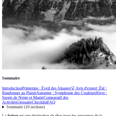
Sommaire
Introduction
Printemps : Éveil des Alpages
💡 Avis d'expert :
Été :
Randonner au Plaisir
Automne : Symphonie des Couleurs
Hiver :
Sports de Neige et Magie
Comparatif des
Activités
Glossaire
Checklist
FAQ
Sommaire
(
10
sections
)
La
Suisse
est une destination de rêve pour les amoureux de la