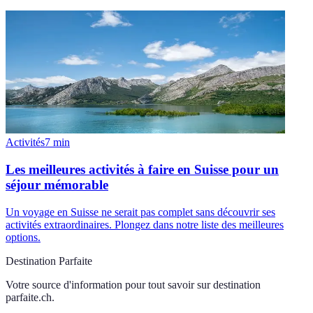
Activités
7
min
Les meilleures activités à faire en Suisse pour un
séjour mémorable
Un voyage en Suisse ne serait pas complet sans découvrir ses
activités extraordinaires. Plongez dans notre liste des meilleures
options.
Destination Parfaite
Votre source d'information pour tout savoir sur
destination
parfaite.ch
.