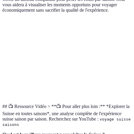
vous aidera à visualiser les moments opportuns pour voyager
économiquement sans sacrifier la qualité de l'expérience.
Saison
Hébergement
Transport
Attractions
Avis
Hiver
Élevé
Élevé
Modéré
Pour 
Fleur
Printemps
Modéré
Bas
Modéré
rand
Été
Élevé
Modéré
Élevé
Festi
Automne
Bas
Bas
Bas
Tranq
## 📺 Ressource Vidéo > **📺 Pour aller plus loin :** *Explorer la
Suisse en toutes saisons*, une analyse complète de l'expérience
suisse saison par saison. Recherchez sur YouTube :
voyage suisse
saisons