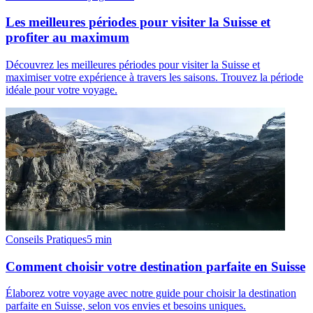
Les meilleures périodes pour visiter la Suisse et
profiter au maximum
Découvrez les meilleures périodes pour visiter la Suisse et
maximiser votre expérience à travers les saisons. Trouvez la période
idéale pour votre voyage.
Conseils Pratiques
5
min
Comment choisir votre destination parfaite en Suisse
Élaborez votre voyage avec notre guide pour choisir la destination
parfaite en Suisse, selon vos envies et besoins uniques.