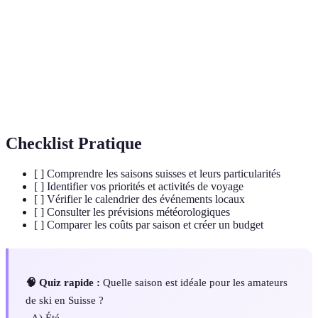
pour le bétail.
Nombre de visiteurs présents dans une région
Affluence
touristique.
Hors-
Période où le nombre de touristes et les prix sont plus
Saison
bas.
Checklist Pratique
[ ] Comprendre les saisons suisses et leurs particularités
[ ] Identifier vos priorités et activités de voyage
[ ] Vérifier le calendrier des événements locaux
[ ] Consulter les prévisions météorologiques
[ ] Comparer les coûts par saison et créer un budget
🧠 Quiz rapide :
Quelle saison est idéale pour les amateurs
de ski en Suisse ?
- A) Été