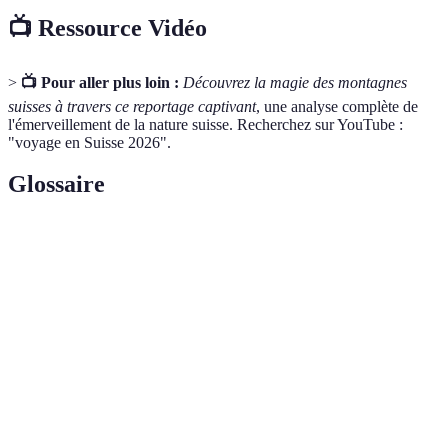
📺 Ressource Vidéo
>
📺 Pour aller plus loin :
Découvrez la magie des montagnes
suisses à travers ce reportage captivant
, une analyse complète de
l'émerveillement de la nature suisse. Recherchez sur YouTube :
"voyage en Suisse 2026".
Glossaire
Terme
Définition
Chaîne de montagnes en Europe centrale, célèbre pour
Alpes
ses paysages et ses stations de ski.
Canton suisse réputé pour ses montagnes et ses
Valais
vignobles.
Festival
Événement musical majeur célébrant le jazz à Montreux
de jazz
chaque été.