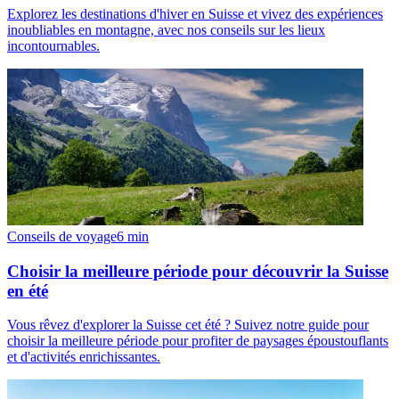
Explorez les destinations d'hiver en Suisse et vivez des expériences
inoubliables en montagne, avec nos conseils sur les lieux
incontournables.
Conseils de voyage
6
min
Choisir la meilleure période pour découvrir la Suisse
en été
Vous rêvez d'explorer la Suisse cet été ? Suivez notre guide pour
choisir la meilleure période pour profiter de paysages époustouflants
et d'activités enrichissantes.