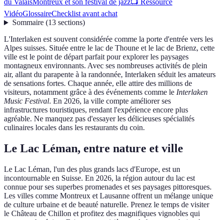
du Valais
Montreux et son festival de jazz
📺 Ressource
Vidéo
Glossaire
Checklist avant achat
Sommaire
(
13
sections
)
L'Interlaken est souvent considérée comme la porte d'entrée vers les
Alpes suisses. Située entre le lac de Thoune et le lac de Brienz, cette
ville est le point de départ parfait pour explorer les paysages
montagneux environnants. Avec ses nombreuses activités de plein
air, allant du parapente à la randonnée, Interlaken séduit les amateurs
de sensations fortes. Chaque année, elle attire des millions de
visiteurs, notamment grâce à des événements comme le
Interlaken
Music Festival
. En 2026, la ville compte améliorer ses
infrastructures touristiques, rendant l'expérience encore plus
agréable. Ne manquez pas d'essayer les délicieuses spécialités
culinaires locales dans les restaurants du coin.
Le Lac Léman, entre nature et ville
Le Lac Léman, l'un des plus grands lacs d'Europe, est un
incontournable en Suisse. En 2026, la région autour du lac est
connue pour ses superbes promenades et ses paysages pittoresques.
Les villes comme Montreux et Lausanne offrent un mélange unique
de culture urbaine et de beauté naturelle. Prenez le temps de visiter
le Château de Chillon et profitez des magnifiques vignobles qui