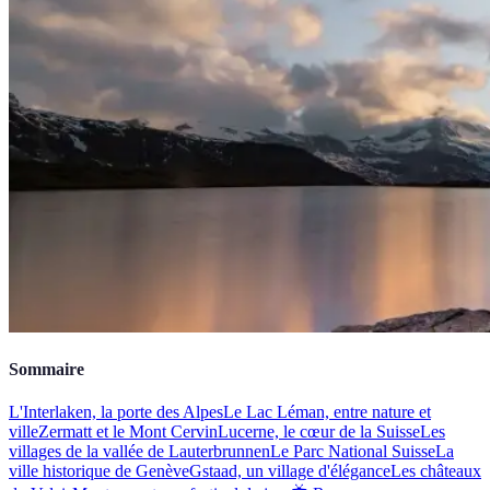
Sommaire
L'Interlaken, la porte des Alpes
Le Lac Léman, entre nature et
ville
Zermatt et le Mont Cervin
Lucerne, le cœur de la Suisse
Les
villages de la vallée de Lauterbrunnen
Le Parc National Suisse
La
ville historique de Genève
Gstaad, un village d'élégance
Les châteaux