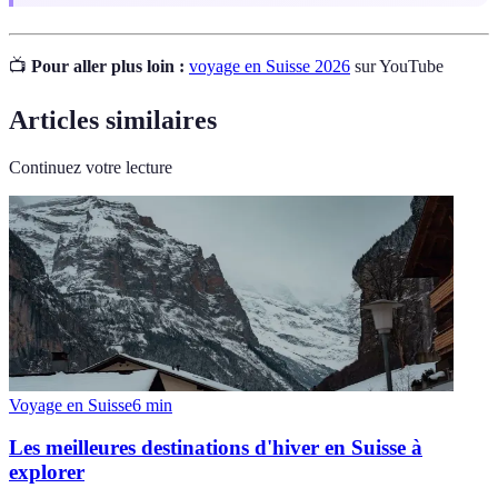
📺
Pour aller plus loin :
voyage en Suisse 2026
sur YouTube
Articles similaires
Continuez votre lecture
Voyage en Suisse
6
min
Les meilleures destinations d'hiver en Suisse à
explorer