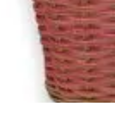
Destination Parfaite
Conseils de voyage
Conseils pratiques
Planification de voyage
Découve
Destination Parfaite