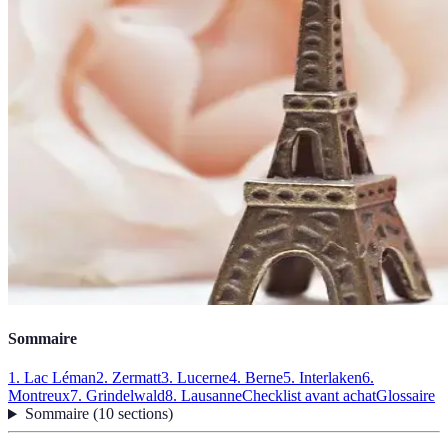
Sommaire
1. Lac Léman
2. Zermatt
3. Lucerne
4. Berne
5. Interlaken
6.
Montreux
7. Grindelwald
8. Lausanne
Checklist avant achat
Glossaire
Sommaire
(
10
sections
)