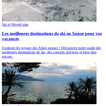
Ski et Hiver
6
min
Les meilleures destinations de ski en Suisse pour vos
vacances
Explorez les joyaux des Alpes suisses ! Découvrez notre guide des
meilleures destinations de ski, des conseils précieux et bien plus
encore.