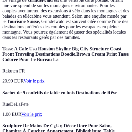
Le village de
Grindelwald
est une véritable carte postale, offrant
une vue splendide sur les montagnes environnantes. Pour les
couples aventureux, des excursions à vélo dans les montagnes et des
balades en télécabine vous attendent. Selon une enquête menée par
le
Tourisme Suisse
, Grindelwald est souvent citée comme l'une des
destinations préférées des couples pour les escapades en pleine
montagne. Vous pourrez également déguster des spécialités locales
dans les restaurants gérés par des familles.
Tasse A Cafe Usa Houston Skyline Big City Structure Coast
Front Traveling Destinations Doodle.Brown Cream Print Tasse
Coloree Pour Le Bureau La
Rakuten FR
20.99
EUR
Voir le prix
Sachet de 9 confettis de table en bois Destinations de Rêve
RueDeLaFete
1.00
EUR
Voir le prix
Sculpture De Mains De C¿Ur, Décor Doré Pour Salon,
Chambre À Coucher, Appartement, Bibliothèque, Table,