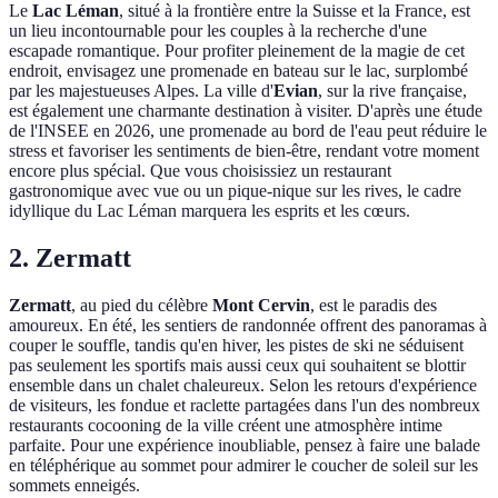
Le
Lac Léman
, situé à la frontière entre la Suisse et la France, est
un lieu incontournable pour les couples à la recherche d'une
escapade romantique. Pour profiter pleinement de la magie de cet
endroit, envisagez une promenade en bateau sur le lac, surplombé
par les majestueuses Alpes. La ville d'
Evian
, sur la rive française,
est également une charmante destination à visiter. D'après une étude
de l'INSEE en 2026, une promenade au bord de l'eau peut réduire le
stress et favoriser les sentiments de bien-être, rendant votre moment
encore plus spécial. Que vous choisissiez un restaurant
gastronomique avec vue ou un pique-nique sur les rives, le cadre
idyllique du Lac Léman marquera les esprits et les cœurs.
2. Zermatt
Zermatt
, au pied du célèbre
Mont Cervin
, est le paradis des
amoureux. En été, les sentiers de randonnée offrent des panoramas à
couper le souffle, tandis qu'en hiver, les pistes de ski ne séduisent
pas seulement les sportifs mais aussi ceux qui souhaitent se blottir
ensemble dans un chalet chaleureux. Selon les retours d'expérience
de visiteurs, les fondue et raclette partagées dans l'un des nombreux
restaurants cocooning de la ville créent une atmosphère intime
parfaite. Pour une expérience inoubliable, pensez à faire une balade
en téléphérique au sommet pour admirer le coucher de soleil sur les
sommets enneigés.