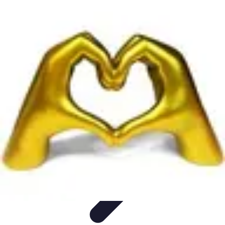
Destination Parfaite
Conseils de voyage
Conseils pratiques
Planification de
voyage
Découverte
Voyage Urbain
Destination Parfaite