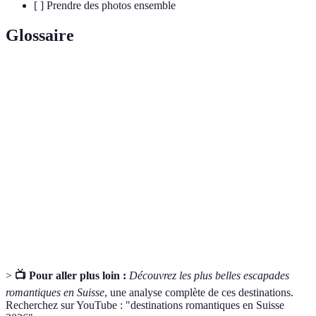
[ ] Prendre des photos ensemble
Glossaire
Terme
Définition
Evasion
Une escapade planifiée pour renforcer les
romantique
liens amoureux.
Patrimoine
Sites reconnus pour leur valeur culturelle ou
UNESCO
historique.
Détente au bord
Activité relaxante au bord d’un lac ou d’une
de l'eau
rivière.
>
📺 Pour aller plus loin :
Découvrez les plus belles escapades
romantiques en Suisse
, une analyse complète de ces destinations.
Recherchez sur YouTube : "destinations romantiques en Suisse