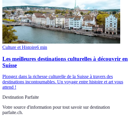
Culture et Histoire
6
min
Les meilleures destinations culturelles à découvrir en
Suisse
Plongez dans la richesse culturelle de la Suisse à travers des
destinations incontournables. Un voyage entre histoire et art vous
attend !
Destination Parfaite
Votre source d'information pour tout savoir sur
destination
parfaite.ch
.