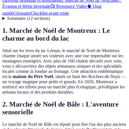
carrefour artistique et gourmand
8. Marché de Noël de Neuchâtel :
Évasion et féérie hivernale
📺 Ressource Vidéo
🧠 Quiz
rapide
Glossaire
Checklist avant visite
Sommaire
(
12
sections
)
1. Marché de Noël de Montreux : Le
charme au bord du lac
Situé sur les rives du lac Léman, le marché de Noël de Montreux
charme chaque année ses visiteurs avec une vue imprenable sur les
montagnes enneigées. Avec plus de 160 chalets décorés avec soin,
vous y découvrirez des objets artisanaux uniques et des spécialités
locales comme la fondue au fromage. Une attraction emblématique
est la
maison du Père Noël
, située en haut des Rochers-de-Naye —
un voyage magique pour petits et grands. En 2026, Montreux a
renforcé ses efforts pour un marché plus écologique, privilégiant les
artisans locaux et des produits durables.
2. Marché de Noël de Bâle : L'aventure
sensorielle
Le marché de Noël de Bâle est réputé pour être l'un des plus anciens