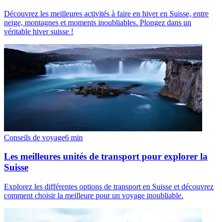
Découvrez les meilleures activités à faire en hiver en Suisse, entre
neige, montagnes et moments inoubliables. Plongez dans un
véritable hiver suisse !
Conseils de voyage
6
min
Les meilleures unités de transport pour explorer la
Suisse
Explorez les différentes options de transport en Suisse et découvrez
comment choisir la meilleure pour un voyage inoubliable.