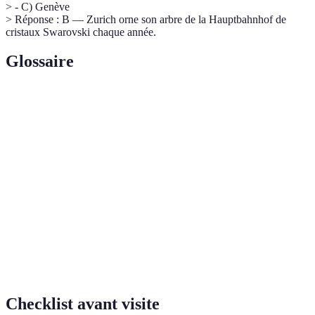
> - C) Genève
> Réponse : B — Zurich orne son arbre de la Hauptbahnhof de
cristaux Swarovski chaque année.
Glossaire
Terme
Définition
Un biscuit suisse traditionnel aux épices, typique de
Läckerli
Bâle.
Petit stand ou lieu de vente de produits spécifiques,
Guichet
utilisé dans les marchés.
Organisation des Nations unies pour l'éducation, la
UNESCO
science et la culture, qui protège le patrimoine
culturel mondial.
Checklist avant visite