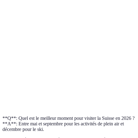
Critère
Transports Publics
Vélo
Voiture Par
Très
Coût
Économique
Variable
abordable
Aucun
Environnement
Faible impact
Variable
impact
Confort
Élevé
Modéré
Variable
Accessibilité
Répandue
Variable
Modérée
**Q**: Quel est le meilleur moment pour visiter la Suisse en 2026 ?
**A**: Entre mai et septembre pour les activités de plein air et
décembre pour le ski.