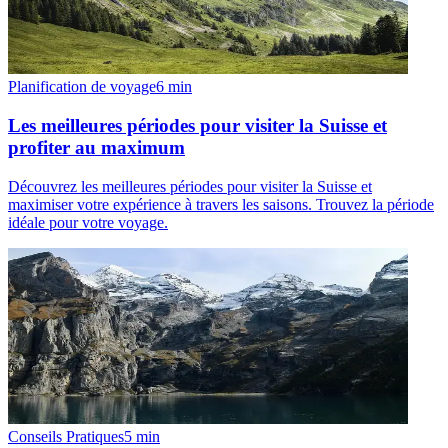
Planification de voyage
6
min
Les meilleures périodes pour visiter la Suisse et
profiter au maximum
Découvrez les meilleures périodes pour visiter la Suisse et
maximiser votre expérience à travers les saisons. Trouvez la période
idéale pour votre voyage.
Conseils Pratiques
5
min