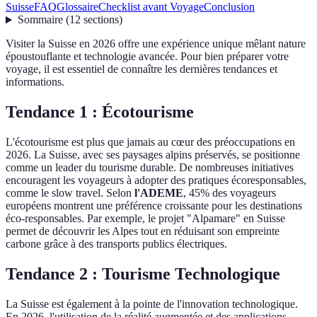
Suisse
FAQ
Glossaire
Checklist avant Voyage
Conclusion
Sommaire
(
12
sections
)
Visiter la Suisse en 2026 offre une expérience unique mêlant nature
époustouflante et technologie avancée. Pour bien préparer votre
voyage, il est essentiel de connaître les dernières tendances et
informations.
Tendance 1 :
Écotourisme
L'écotourisme est plus que jamais au cœur des préoccupations en
2026. La Suisse, avec ses paysages alpins préservés, se positionne
comme un leader du tourisme durable. De nombreuses initiatives
encouragent les voyageurs à adopter des pratiques écoresponsables,
comme le slow travel. Selon
l'ADEME
, 45% des voyageurs
européens montrent une préférence croissante pour les destinations
éco-responsables. Par exemple, le projet "Alpamare" en Suisse
permet de découvrir les Alpes tout en réduisant son empreinte
carbone grâce à des transports publics électriques.
Tendance 2 :
Tourisme Technologique
La Suisse est également à la pointe de l'innovation technologique.
En 2026, l'utilisation de la réalité augmentée et des applications