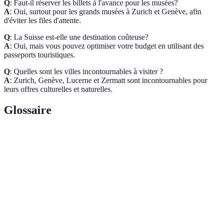
Q
: Faut-il réserver les billets à l'avance pour les musées?
A
: Oui, surtout pour les grands musées à Zurich et Genève, afin
d'éviter les files d'attente.
Q
: La Suisse est-elle une destination coûteuse?
A
: Oui, mais vous pouvez optimiser votre budget en utilisant des
passeports touristiques.
Q
: Quelles sont les villes incontournables à visiter ?
A
: Zurich, Genève, Lucerne et Zermatt sont incontournables pour
leurs offres culturelles et naturelles.
Glossaire
Terme
Définition
Voyage conçu pour respecter l'environnement et
Écotourisme
la culture locale.
Réalité
Technologie permettant de superposer des
Augmentée
informations numériques à la réalité.