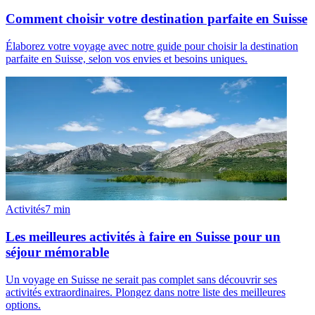
Comment choisir votre destination parfaite en Suisse
Élaborez votre voyage avec notre guide pour choisir la destination
parfaite en Suisse, selon vos envies et besoins uniques.
Activités
7
min
Les meilleures activités à faire en Suisse pour un
séjour mémorable
Un voyage en Suisse ne serait pas complet sans découvrir ses
activités extraordinaires. Plongez dans notre liste des meilleures
options.