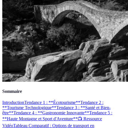
Sommaire
Introduction
Tendance 1 : **Écotourisme**
Tendance 2 :
**Tourisme Technologique**
Tendance 3 : **Santé et Bien-
être**
Tendance 4 : **Gastronomie Innovante**
Tendance 5 :
**Haute Montagne et Sport d'Aventure**
📺 Ressource
Vidéo
Tableau Comparatif : Options de transport en