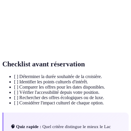
Grand lac alpin partagé entre la Suisse et la
Lac Léman
France.
Château de
Forteresse médiévale située sur les rives du Lac
Chillon
Léman.
Ville suisse au charme médiéval connue pour
Rapperswil
ses roses.
Checklist avant réservation
[ ] Déterminer la durée souhaitée de la croisière.
[ ] Identifier les points culturels d'intérêt.
[ ] Comparer les offres pour les dates disponibles.
[ ] Vérifier l'accessibilité depuis votre position.
[ ] Rechercher des offres écologiques ou de luxe.
[ ] Considérer l'impact culturel de chaque option.
🧠 Quiz rapide :
Quel critère distingue le mieux le Lac