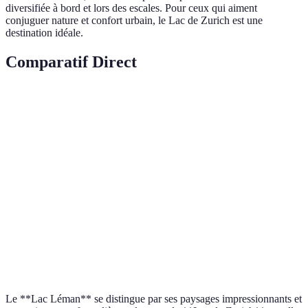
diversifiée à bord et lors des escales. Pour ceux qui aiment
conjuguer nature et confort urbain, le Lac de Zurich est une
destination idéale.
Comparatif Direct
Critère
Croisière Lac Léman
Croisière Lac de Zurich
Paysages
Alpes, vignobles
Modulés, urbains
Activités
Visites historiques
Musées et galeries
culturelles
Variée,
Accessibilité
Facile, central Zurich
transfrontalière
Ambiance
Relaxante, historique
Vivante, cosmopolite
Le **Lac Léman** se distingue par ses paysages impressionnants et