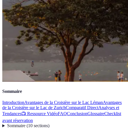
Sommaire
Introduction
Avantages de la Croisière sur le Lac Léman
Avantages
de la Croisière sur le Lac de Zurich
Comparatif Direct
Analyses et
Tendances
📺 Ressource Vidéo
FAQ
Conclusion
Glossaire
Checklist
avant réservation
Sommaire
(
10
sections
)