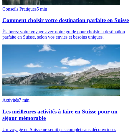
Conseils Pratiques
5
min
Comment choisir votre destination parfaite en Suisse
Élaborez votre voyage avec notre guide pour choisir la destination
parfaite en Suisse, selon vos envies et besoins uniques.
Activités
7
min
Les meilleures activités à faire en Suisse pour un
séjour mémorable
Un voyage en Suisse ne serait pas complet sans découvrir ses