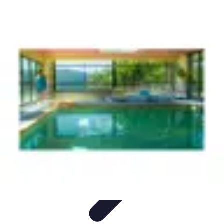
Destination Parfaite
Conseils de voyage
Conseils pratiques
Planification de
voyage
Découverte
Voyage Urbain
Destination Parfaite