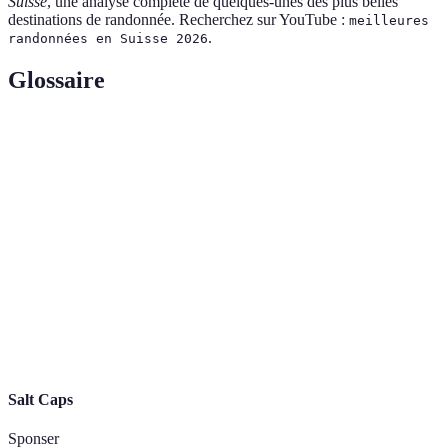
Suisse
, une analyse complète de quelques-unes des plus belles
destinations de randonnée. Recherchez sur YouTube :
meilleures
.
randonnées en Suisse 2026
Glossaire
Terme
Définition
Sentier de
Chemin balisé permettant aux randonneurs
randonnée
d'explorer des paysages naturels.
Hauteur d’un lieu par rapport au niveau de la mer,
Altitude
influence les conditions de randonnée.
Randonnée
Activité de marche sur des terrains variés, avec des
pédestre
objectifs récréatifs ou sportifs.
Salt Caps
Sponser