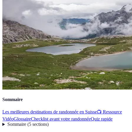
Sommaire
Les meilleures destinations de randonnée en Suisse
📺 Ressource
Vidéo
Glossaire
Checklist avant votre randonnée
Quiz rapide
Sommaire
(
5
sections
)