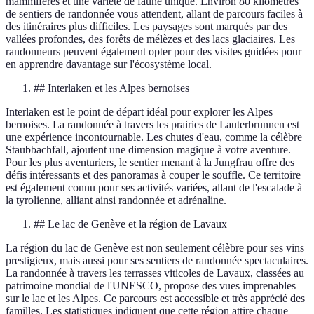
mammifères et une variété de faune unique. Environ 80 kilomètres
de sentiers de randonnée vous attendent, allant de parcours faciles à
des itinéraires plus difficiles. Les paysages sont marqués par des
vallées profondes, des forêts de mélèzes et des lacs glaciaires. Les
randonneurs peuvent également opter pour des visites guidées pour
en apprendre davantage sur l'écosystème local.
## Interlaken et les Alpes bernoises
Interlaken est le point de départ idéal pour explorer les Alpes
bernoises. La randonnée à travers les prairies de Lauterbrunnen est
une expérience incontournable. Les chutes d'eau, comme la célèbre
Staubbachfall, ajoutent une dimension magique à votre aventure.
Pour les plus aventuriers, le sentier menant à la Jungfrau offre des
défis intéressants et des panoramas à couper le souffle. Ce territoire
est également connu pour ses activités variées, allant de l'escalade à
la tyrolienne, alliant ainsi randonnée et adrénaline.
## Le lac de Genève et la région de Lavaux
La région du lac de Genève est non seulement célèbre pour ses vins
prestigieux, mais aussi pour ses sentiers de randonnée spectaculaires.
La randonnée à travers les terrasses viticoles de Lavaux, classées au
patrimoine mondial de l'UNESCO, propose des vues imprenables
sur le lac et les Alpes. Ce parcours est accessible et très apprécié des
familles. Les statistiques indiquent que cette région attire chaque