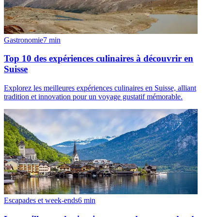
Gastronomie
7
min
Top 10 des expériences culinaires à découvrir en
Suisse
Explorez les meilleures expériences culinaires en Suisse, alliant
tradition et innovation pour un voyage gustatif mémorable.
Escapades et week-ends
6
min