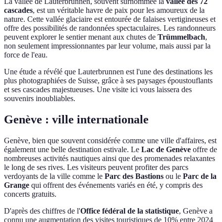
La vallée de Lauterbrunnen, souvent surnommée la
vallée des 72
cascades
, est un véritable havre de paix pour les amoureux de la
nature. Cette vallée glaciaire est entourée de falaises vertigineuses et
offre des possibilités de randonnées spectaculaires. Les randonneurs
peuvent explorer le sentier menant aux chutes de
Trümmelbach
,
non seulement impressionnantes par leur volume, mais aussi par la
force de l'eau.
Une étude a révélé que Lauterbrunnen est l'une des destinations les
plus photographiées de Suisse, grâce à ses paysages époustouflants
et ses cascades majestueuses. Une visite ici vous laissera des
souvenirs inoubliables.
Genève : ville internationale
Genève, bien que souvent considérée comme une ville d'affaires, est
également une belle destination estivale. Le
Lac de Genève
offre de
nombreuses activités nautiques ainsi que des promenades relaxantes
le long de ses rives. Les visiteurs peuvent profiter des parcs
verdoyants de la ville comme le
Parc des Bastions
ou le
Parc de la
Grange
qui offrent des événements variés en été, y compris des
concerts gratuits.
D'après des chiffres de l'
Office fédéral de la statistique
, Genève a
connu une augmentation des visites touristiques de 10% entre 2024