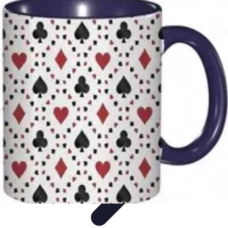
Destination Parfaite
Conseils de voyage
Conseils pratiques
Planification de
voyage
Découverte
Voyage Urbain
Destination Parfaite