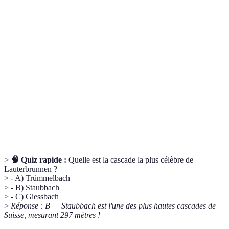
Terme
Définition
Chutes d'eau naturelles, souvent sources de paysages
Cascades
impressionnants.
Vallée
Vallée creusée par l'action des glaciers, souvent
glaciaire
entourée de hauts sommets.
Abréviation de randonnée, activité consistant à
Rando
marcher sur des sentiers balisés.
>
🧠 Quiz rapide :
Quelle est la cascade la plus célèbre de
Lauterbrunnen ?
> - A) Trümmelbach
> - B) Staubbach
> - C) Giessbach
>
Réponse : B — Staubbach est l'une des plus hautes cascades de
Suisse, mesurant 297 mètres !