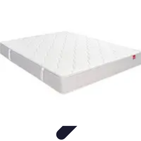
Destination Parfaite
Conseils de voyage
Conseils pratiques
Planification de
voyage
Découverte
Voyage Urbain
Destination Parfaite