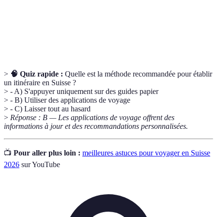
Travel Pass
bus à tarif réduit sur tout le territoire suisse.
Activité de marche prolongée dans la nature,
Randonnée
populaire en Suisse grâce à ses paysages alpins.
>
🧠 Quiz rapide :
Quelle est la méthode recommandée pour établir
un itinéraire en Suisse ?
> - A) S'appuyer uniquement sur des guides papier
> - B) Utiliser des applications de voyage
> - C) Laisser tout au hasard
>
Réponse : B — Les applications de voyage offrent des
informations à jour et des recommandations personnalisées.
📺
Pour aller plus loin :
meilleures astuces pour voyager en Suisse
2026
sur YouTube