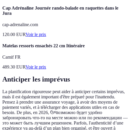
Cap Adrénaline Journée rando-balade en raquettes dans le
Jura
cap-adrenaline.com
120.00
EUR
Voir le prix
Matelas ressorts ensachés 22 cm Itinéraire
Camif FR
489.30
EUR
Voir le prix
Anticiper les imprévus
La planification rigoureuse peut aider à anticiper certains imprévus,
mais il est également important d'être préparé pour l'inattendu.
Pensez à prendre une assurance voyage, à avoir des moyens de
paiement variés, et à télécharger des applications utiles en cas de
besoin. De plus, en 2026, ઉજозможно будет удобно
забронировать что-то на месте можно или по рекомендации —
это может быть лучшим решением. Parfois, l'authenticité d’une
expérience va au-delà d’un plan bien organisé, et être ouvert à