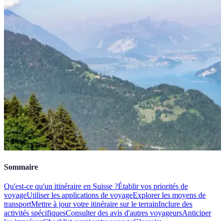
Sommaire
Qu'est-ce qu'un itinéraire en Suisse ?
Établir vos priorités de
voyage
Utiliser les applications de voyage
Explorer les moyens de
transport
Mettre à jour votre itinéraire sur le terrain
Inclure des
activités spécifiques
Consulter des avis d'autres voyageurs
Anticiper