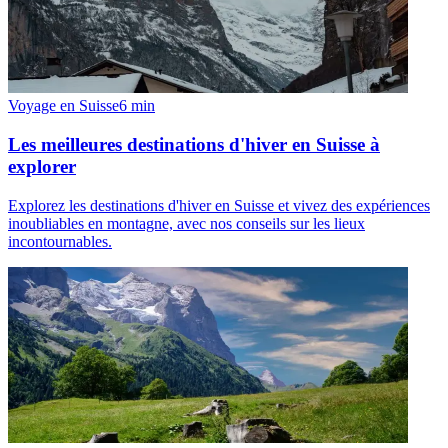
Voyage en Suisse
6
min
Les meilleures destinations d'hiver en Suisse à
explorer
Explorez les destinations d'hiver en Suisse et vivez des expériences
inoubliables en montagne, avec nos conseils sur les lieux
incontournables.