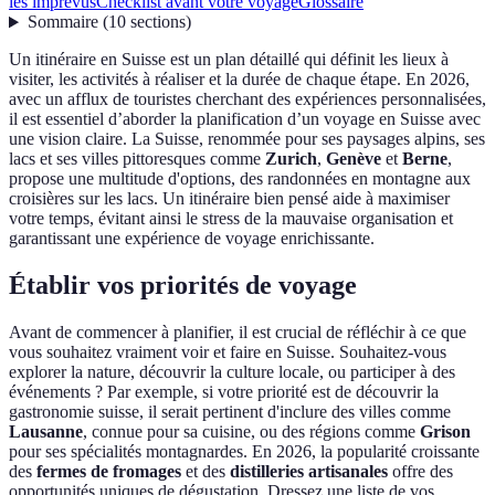
les imprévus
Checklist avant votre voyage
Glossaire
Sommaire
(
10
sections
)
Un itinéraire en Suisse est un plan détaillé qui définit les lieux à
visiter, les activités à réaliser et la durée de chaque étape. En 2026,
avec un afflux de touristes cherchant des expériences personnalisées,
il est essentiel d’aborder la planification d’un voyage en Suisse avec
une vision claire. La Suisse, renommée pour ses paysages alpins, ses
lacs et ses villes pittoresques comme
Zurich
,
Genève
et
Berne
,
propose une multitude d'options, des randonnées en montagne aux
croisières sur les lacs. Un itinéraire bien pensé aide à maximiser
votre temps, évitant ainsi le stress de la mauvaise organisation et
garantissant une expérience de voyage enrichissante.
Établir vos priorités de voyage
Avant de commencer à planifier, il est crucial de réfléchir à ce que
vous souhaitez vraiment voir et faire en Suisse. Souhaitez-vous
explorer la nature, découvrir la culture locale, ou participer à des
événements ? Par exemple, si votre priorité est de découvrir la
gastronomie suisse, il serait pertinent d'inclure des villes comme
Lausanne
, connue pour sa cuisine, ou des régions comme
Grison
pour ses spécialités montagnardes. En 2026, la popularité croissante
des
fermes de fromages
et des
distilleries artisanales
offre des
opportunités uniques de dégustation. Dressez une liste de vos