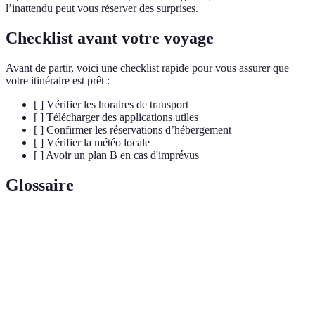
l’inattendu peut vous réserver des surprises.
Checklist avant votre voyage
Avant de partir, voici une checklist rapide pour vous assurer que
votre itinéraire est prêt :
[ ] Vérifier les horaires de transport
[ ] Télécharger des applications utiles
[ ] Confirmer les réservations d’hébergement
[ ] Vérifier la météo locale
[ ] Avoir un plan B en cas d'imprévus
Glossaire
Terme
Définition
Plan détaillé d'un voyage, indiquant les lieux et
Itinéraire
activités prévus.
Swiss
Pass de transport permettant d'utiliser les trains et