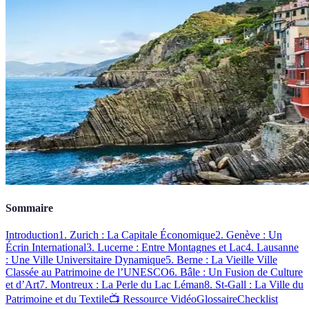
Sommaire
Introduction
1. Zurich : La Capitale Économique
2. Genève : Un
Écrin International
3. Lucerne : Entre Montagnes et Lac
4. Lausanne
: Une Ville Universitaire Dynamique
5. Berne : La Vieille Ville
Classée au Patrimoine de l’UNESCO
6. Bâle : Un Fusion de Culture
et d’Art
7. Montreux : La Perle du Lac Léman
8. St-Gall : La Ville du
Patrimoine et du Textile
📺 Ressource Vidéo
Glossaire
Checklist