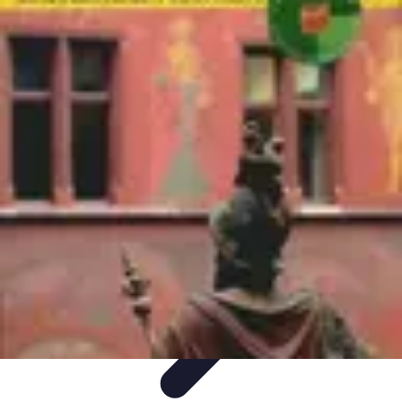
Destination Parfaite
Conseils de voyage
Conseils pratiques
Planification de
voyage
Découverte
Voyage Urbain
Destination Parfaite