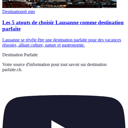
Destinations
6
min
Les 5 atouts de choisir Lausanne comme destination
parfaite
Lausanne se révèle être une destination parfaite pour des vacances
réussies, alliant culture, nature et gastronomie.
Destination Parfaite
Votre source d'information pour tout savoir sur
destination
parfaite.ch
.