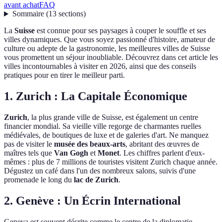
avant achat
FAQ
Sommaire
(
13
sections
)
La
Suisse
est connue pour ses paysages à couper le souffle et ses
villes dynamiques. Que vous soyez passionné d'histoire, amateur de
culture ou adepte de la gastronomie, les meilleures villes de Suisse
vous promettent un séjour inoubliable. Découvrez dans cet article les
villes incontournables à visiter en 2026, ainsi que des conseils
pratiques pour en tirer le meilleur parti.
1. Zurich : La Capitale Économique
Zurich
, la plus grande ville de Suisse, est également un centre
financier mondial. Sa vieille ville regorge de charmantes ruelles
médiévales, de boutiques de luxe et de galeries d'art. Ne manquez
pas de visiter le
musée des beaux-arts
, abritant des œuvres de
maîtres tels que
Van Gogh
et
Monet
. Les chiffres parlent d'eux-
mêmes : plus de 7 millions de touristes visitent Zurich chaque année.
Dégustez un café dans l'un des nombreux salons, suivis d'une
promenade le long du
lac de Zurich
.
2. Genève : Un Écrin International
Geneva est souvent décrite comme le centre de la diplomatie