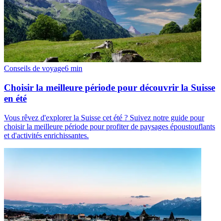
Conseils de voyage
6
min
Choisir la meilleure période pour découvrir la Suisse
en été
Vous rêvez d'explorer la Suisse cet été ? Suivez notre guide pour
choisir la meilleure période pour profiter de paysages époustouflants
et d'activités enrichissantes.