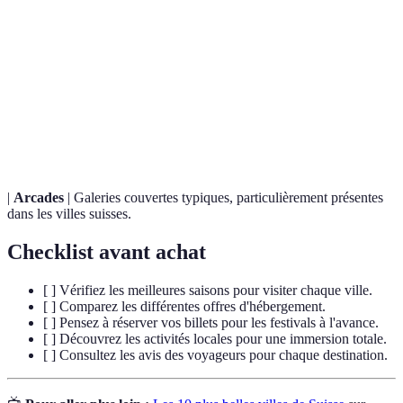
Terme
Définition
Expertise, Autorité, et Fiabilité, un critère de
E-E-A-T
Google pour le contenu de qualité.
Patrimoine
Statut décerné par l'UNESCO à des sites considérés
Mondial
comme ayant une valeur exceptionnelle.
|
Arcades
| Galeries couvertes typiques, particulièrement présentes
dans les villes suisses.
Checklist avant achat
[ ] Vérifiez les meilleures saisons pour visiter chaque ville.
[ ] Comparez les différentes offres d'hébergement.
[ ] Pensez à réserver vos billets pour les festivals à l'avance.
[ ] Découvrez les activités locales pour une immersion totale.
[ ] Consultez les avis des voyageurs pour chaque destination.