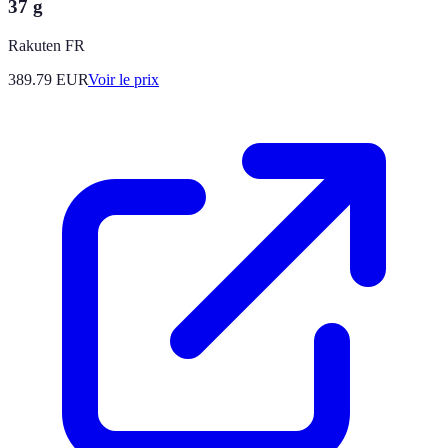
37 g
Rakuten FR
389.79
EUR
Voir le prix