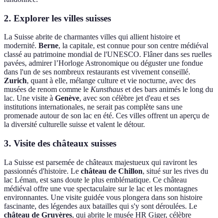
2. Explorer les villes suisses
La Suisse abrite de charmantes villes qui allient histoire et
modernité.
Berne
, la capitale, est connue pour son centre médiéval
classé au patrimoine mondial de l'UNESCO. Flâner dans ses ruelles
pavées, admirer l’Horloge Astronomique ou déguster une fondue
dans l'un de ses nombreux restaurants est vivement conseillé.
Zurich
, quant à elle, mélange culture et vie nocturne, avec des
musées de renom comme le
Kunsthaus
et des bars animés le long du
lac. Une visite à
Genève
, avec son célèbre jet d'eau et ses
institutions internationales, ne serait pas complète sans une
promenade autour de son lac en été. Ces villes offrent un aperçu de
la diversité culturelle suisse et valent le détour.
3. Visite des châteaux suisses
La Suisse est parsemée de châteaux majestueux qui raviront les
passionnés d'histoire. Le
château de Chillon
, situé sur les rives du
lac Léman, est sans doute le plus emblématique. Ce château
médiéval offre une vue spectaculaire sur le lac et les montagnes
environnantes. Une visite guidée vous plongera dans son histoire
fascinante, des légendes aux batailles qui s'y sont déroulées. Le
château de Gruyères
, qui abrite le musée HR Giger, célèbre