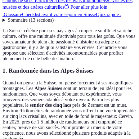
stations de ski
7. Participer à des festivals traditionnels
8. Visites des
musées et des artères culturelles
📺 Pour aller plus loin
:
Glossaire
Checklist avant votre séjour en Suisse
Quiz rapide :
Sommaire
(
13
sections
)
La Suisse, célèbre pour ses paysages à couper le souffle et sa riche
culture, offre une multitude d'activités pour tous les goûts. Que vous
soyez amateur de plein air, passionné d'histoire ou adepte de
gastronomie, il y a de quoi satisfaire vos envies. Cet article vous
propose une sélection d'activités incontournables pour profiter
pleinement de cette belle destination.
1. Randonnée dans les Alpes Suisses
Quand on pense à la Suisse, on pense forcément à ses magnifiques
montagnes. Les
Alpes Suisses
sont un terrain de jeu idéal pour les
randonneurs. Que vous soyez débutant ou expérimenté, vous
trouverez des sentiers adaptés à votre niveau. Parmi les plus
populaires, le
sentier des cinq lacs
près de Zermatt est un must.
Environ 9 kilomètres de randonnée vous offrent une vue imprenable
sur cinq lacs cristallins, avec en toile de fond le majestueux Cervin.
En 2025, près de 1,5 million de randonneurs ont emprunté ce
sentier, preuve de son succès. Pour profiter au mieux de votre
expérience, nous avons sélectionné plusieurs produits adaptés à la
randonnée.