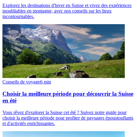
Explorez les destinations d'hiver en Suisse et vivez des expériences
inoubliables en montagne, avec nos conseils sur les lieux
incontournables.
Conseils de voyage
6
min
Choisir la meilleure période pour découvrir la Suisse
en été
Vous rêvez d'explorer la Suisse cet été ? Suivez notre guide pour
choisir la meilleure période pour profiter de paysages époustouflants
et d'activités enrichissantes.