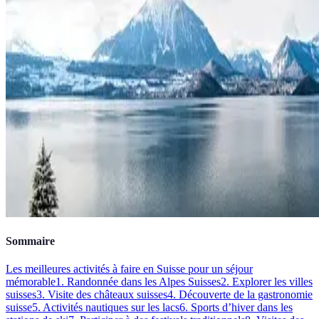
Sommaire
Les meilleures activités à faire en Suisse pour un séjour
mémorable
1. Randonnée dans les Alpes Suisses
2. Explorer les villes
suisses
3. Visite des châteaux suisses
4. Découverte de la gastronomie
suisse
5. Activités nautiques sur les lacs
6. Sports d’hiver dans les