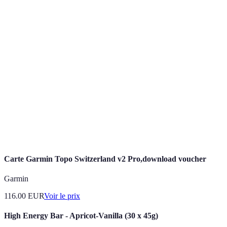
Terme
Définition
Chaîne de montagnes symbolique d'Europe centrale,
Alpes
connue pour ses sommets majestueux et ses stations de
ski.
Plat traditionnel suisse à base de fromage fondu,
Fondue
généralement servi avec du pain.
Spécialité culinaire suisse à base de pommes de terre,
Rösti
souvent considérée comme un accompagnement
incontournable.
Carte Garmin Topo Switzerland v2 Pro,download voucher
Garmin
116.00
EUR
Voir le prix
High Energy Bar - Apricot-Vanilla (30 x 45g)