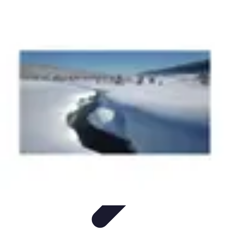
Destination Parfaite
Conseils de voyage
Conseils pratiques
Planification de
voyage
Découverte
Voyage Urbain
Destination Parfaite