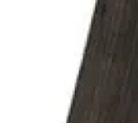
Destination Parfaite
Conseils de voyage
Conseils pratiques
Planification de voyage
Découve
Destination Parfaite