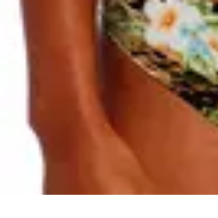
Destination Parfaite
Conseils de voyage
Conseils pratiques
Planification de voyage
Découve
Destination Parfaite