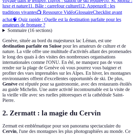
voyage dans le temps
9. Davos : station de ski réputée
10. St. Moritz :
luxe et nature
11. Bâle : carrefour culturel
12. Appenzell : les
traditions vivantes
📺 Ressource Vidéo
Glossaire
Checklist avant
achat
🧠 Quiz rapide : Quelle est la destination parfaite pour les
amateurs de fromage ?
Sommaire
(
16
sections
)
Genève, située au bord du majestueux lac Léman, est une
destination parfaite en Suisse
pour les amateurs de culture et de
nature. La ville offre une multitude d'activités allant des promenades
le long des quais à des visites des nombreuses organisations
internationales comme l'ONU. En été, ne manquez pas de vous
rendre sur la plage de Genève où vous pourrez vous baigner et
profiter des vues imprenables sur les Alpes. En hiver, les montagnes
environnantes offrent d'excellentes opportunités de ski. De plus,
Genève
est réputée pour sa gastronomie, avec des restaurants étoilés
au guide Michelin. Une autre activité incontournable est la visite de
la vieille ville avec ses ruelles pittoresques et la cathédrale Saint-
Pierre.
2. Zermatt : la magie du Cervin
Zermatt est emblématique pour son panorama spectaculaire du
Cervin
, l'une des montagnes les plus photographiées au monde. Ce