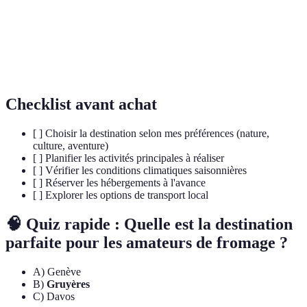
Montagne emblématique de la Suisse, souvent
Cervin
considérée comme le symbole du pays.
Démocratie
Système politique où les citoyens votent directement
directe
sur des décisions et lois.
Checklist avant achat
[ ] Choisir la destination selon mes préférences (nature,
culture, aventure)
[ ] Planifier les activités principales à réaliser
[ ] Vérifier les conditions climatiques saisonnières
[ ] Réserver les hébergements à l'avance
[ ] Explorer les options de transport local
🧠 Quiz rapide : Quelle est la destination
parfaite pour les amateurs de fromage ?
A) Genève
B)
Gruyères
C) Davos