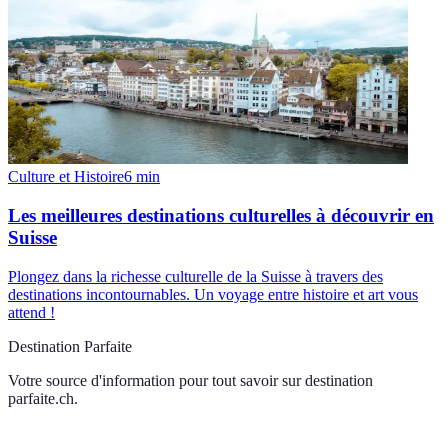
Culture et Histoire
6
min
Les meilleures destinations culturelles à découvrir en
Suisse
Plongez dans la richesse culturelle de la Suisse à travers des
destinations incontournables. Un voyage entre histoire et art vous
attend !
Destination Parfaite
Votre source d'information pour tout savoir sur
destination
parfaite.ch
.