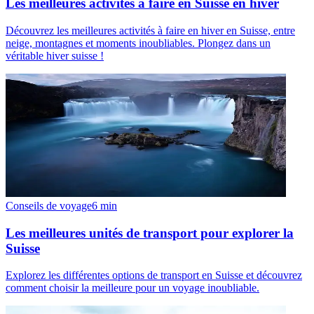
Les meilleures activités à faire en Suisse en hiver
Découvrez les meilleures activités à faire en hiver en Suisse, entre
neige, montagnes et moments inoubliables. Plongez dans un
véritable hiver suisse !
Conseils de voyage
6
min
Les meilleures unités de transport pour explorer la
Suisse
Explorez les différentes options de transport en Suisse et découvrez
comment choisir la meilleure pour un voyage inoubliable.