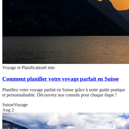
Voyage et Planification
6
min
Comment planifier votre voyage parfait en Suisse
Planifiez votre voyage parfait en Suisse grâce à notre guide pratique
et personnalisable. Découvrez nos conseils pour chaque étape !
Suisse
Voyage
Aug 2