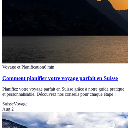
Voyage et Planification
6
min
Comment planifier votre voyage parfait en Suisse
Planifiez votre voyage parfait en Suisse grâce à notre guide pratique
et personnalisable. Découvrez nos conseils pour chaque étape !
Suisse
Voyage
Aug 2