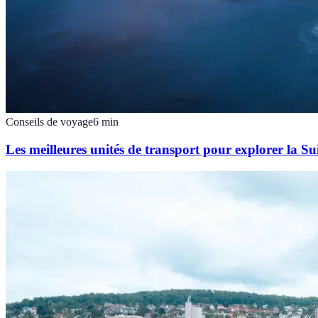
Conseils de voyage
6
min
Les meilleures unités de transport pour explorer la Su