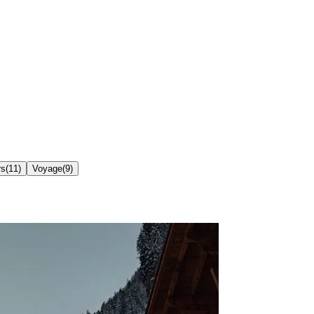
rs
(
11
)
Voyage
(
9
)